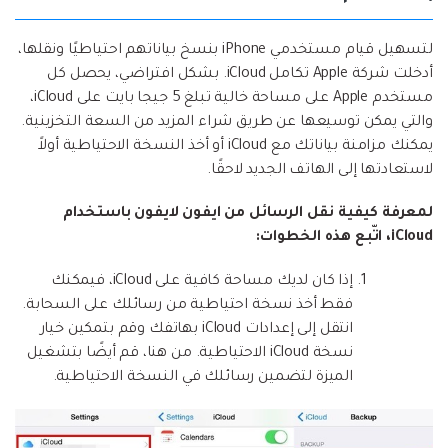
لتسهيل قيام مستخدمي iPhone بنسخ بياناتهم احتياطيًا ونقلها،
أدخلت شركة Apple تكامل iCloud. بشكل افتراضي، يحصل كل
مستخدم Apple على مساحة خالية تبلغ 5 جيجا بايت على iCloud،
والتي يمكن توسيعها عن طريق شراء المزيد من السعة التخزينية.
يمكنك مزامنة بياناتك مع iCloud أو أخذ النسخة الاحتياطية أولاً
لاستعادتها إلى الهاتف الجديد لاحقًا.
لمعرفة كيفية نقل الرسائل من ايفون لايفون باستخدام
iCloud، اتّبع هذه الخطوات:
إذا كان لديك مساحة كافية على iCloud، فيمكنك
فقط أخذ نسخة احتياطية من رسائلك على السحابة.
انتقل إلى إعدادات iCloud بهاتفك وقم بتمكين خيار
نسخة iCloud الاحتياطية. من هنا، قم أيضًا بتشغيل
الميزة لتضمين رسائلك في النسخة الاحتياطية.