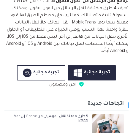
برنامج نقل الرسائل من ايفون لايفون
ها أنت ذا! الآن أصبحت
تعرف 4 طرق مختلفة لنقل الرسائل من ايفون لايفون، ويمكنك
بسهولة تلبية متطلباتك. كما ترى، فإن معظم الطرق لها قيود
معينة بينما يوفر MobileTrans - نقل الهاتف حلاً لنقل البيانات
بنقرة واحدة. لهذا السبب يوصى الخبراء على التطبيقات أو الحلول
الأُخرى بنقل البيانات من هاتف إلى آخر. ليس فقط من iOS إلى iOS،
يمكنك أيضًا استخدامه لنقل بياناتك بين Android و iOS أو Android
و Android أيضًا.
تجربة مجانية
تجربة مجانية
آمن ومضمون
اتجاهات جديدة
5 طرق مذهلة لنقل الموسيقى من iPhone إلى Mac
[2022]