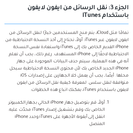
الجزء 3: نقل الرسائل من ايفون لايفون
باستخدام iTunes
تمامًا مثل iCloud، يتم منح المستخدمين خيارًا لنقل الرسائل من
ايفون لايفون عبر iTunes. أولاً، تحتاج إلى أخذ النسخة الاحتياطية من
iPhone القديم الخاص بك إلى iTunes واستعادة نفس النسخة
الاحتياطية لاحقًا إلى iPhone المستهدف. رغم ذلك، يجب أن تعلم
أنه في هذه العملية، سيتم حذف البيانات الموجودة على جهاز
iPhone الجديد الخاص بك لأن محتوى النسخة الاحتياطية سيحل
محلها. أيضًا، يجب أن يعمل كلا الجهازين على إصدارات iOS
متوافقة لنقل سلس. لمعرفة كيفية نقل الرسائل من ايفون
لايفون باستخدام iTunes، يمكنك اتباع هذه الخطوات.
أولاً، قم بتوصيل جهاز iPhone الحالي بجهاز الكمبيوتر
الخاص بك وقم بتشغيل إصدار iTunes محدّث عليه.
انتقل إلى أيقونة الأجهزة على iTunes وحدد iPhone
المتصل.