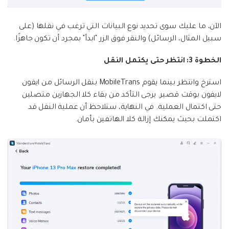
الآن، ما عليك سوى تحديد نوع البيانات التي ترغب في نقلها (على
سبيل المثال، الرسائل) والنقر فوق الزر "ابدأ" بمجرد أن تكون جاهزًا.
الخطوة 3: انتظر حتى يكتمل النقل
استرخ وانتظر بينما يقوم MobileTrans بنقل الرسائل من ايفون
لايفون بوقت قصير. يرجى التأكد من بقاء كلا الجهازين متصلين
حتى اكتمال العملية. في النهاية، ستلاحظ أن عملية النقل قد
اكتملت بحيث يمكنك إزالة كلا الهاتفين بأمان.