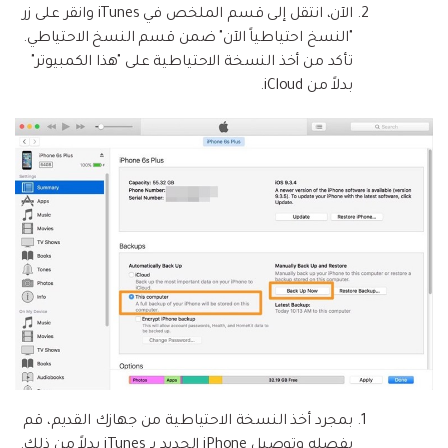
الآن، انتقل إلى قسم الملخص في iTunes وانقر على زر
"النسخ احتياطياً الآن" ضمن قسم النسخ الاحتياطي.
تأكد من أخذ النسخة الاحتياطية على "هذا الكمبيوتر"
بدلاً من iCloud.
بمجرد أخذ النسخة الاحتياطية من جهازك القديم، قم
بفصله وتوصيل iPhone الجديد بـ iTunes بدلاً من ذلك.