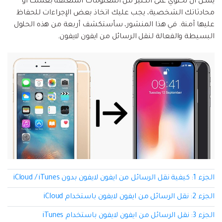
يمكن أن تحتوي على الكثير من المعلومات المتعلقة بعملك أو
إعادة ضبط المصنع.
محادثاتك الشخصية، يجب عليك اتخاذ بعض الإجراءات للحفاظ
نقل WhatsApp
عليها آمنة. في هذا المنشور، سأستكشف أربعة من هذه الحلول
MobileTrans App
البسيطة والفعالة لنقل الرسائل من ايفون لايفون.
نقل بيانات الهاتف وبيانات WhatsApp والملفات بين
تحديث iOS
الأجهزة.
تعقب الموقع
Status Saver for WhatsApp
حفاظ الحالة ، وقراءة الدردشات المحذوفة، واستخدام
اثنين من WhatsApp، والمزيد من أجلك.
الجزء 1: كيفية نقل الرسائل من ايفون لايفون بدون iCloud / iTunes
الجزء 2: نقل الرسائل من ايفون لايفون باستخدام iCloud
الجزء 3: نقل الرسائل من ايفون لايفون باستخدام iTunes