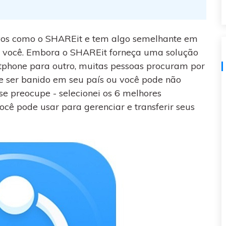
visulização única do
WhatsApp — fotos, vídeos e
mensagens de voz.
vos como o SHAREit e tem algo semelhante em
SAIBA MAIS
ra você. Embora o SHAREit forneça uma solução
tphone para outro, muitas pessoas procuram por
de ser banido em seu país ou você pode não
se preocupe - selecionei os 6 melhores
cê pode usar para gerenciar e transferir seus