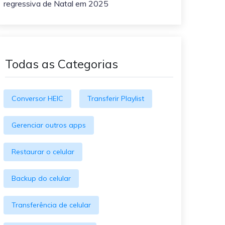
regressiva de Natal em 2025
O WeLastseen mantém seu
atividades!
WhatsApp conectado e
informado.
Todas as Categorias
Conversor HEIC
Transferir Playlist
Gerenciar outros apps
Restaurar o celular
Backup do celular
Transferência de celular