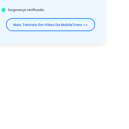
Segurança verificada.
Mais Tutoriais Em Vídeo Da MobileTrans >>