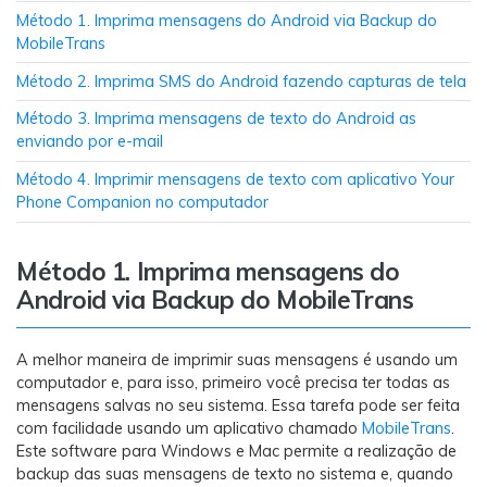
Transferir dados do telefone, dados do
Método 1. Imprima mensagens do Android via Backup do
WhatsApp e arquivos entre dispositivos.
MobileTrans
Método 2. Imprima SMS do Android fazendo capturas de tela
WeLastseen
Método 3. Imprima mensagens de texto do Android as
O WeLastseen mantém seu WhatsApp conectado
enviando por e-mail
e informado.
Método 4. Imprimir mensagens de texto com aplicativo Your
Phone Companion no computador
Método 1. Imprima mensagens do
Android via Backup do MobileTrans
A melhor maneira de imprimir suas mensagens é usando um
computador e, para isso, primeiro você precisa ter todas as
mensagens salvas no seu sistema. Essa tarefa pode ser feita
com facilidade usando um aplicativo chamado
MobileTrans
.
Este software para Windows e Mac permite a realização de
backup das suas mensagens de texto no sistema e, quando