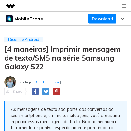
MobileTrans
Download
Produtos em destaque
Criatividade digital com IA generativa
Produtos
Negócios
Utilitários
Dicas de Android
Visão geral
[4 maneiras] Imprimir mensagem
Preços
Sobre nós
Desktop
Soluções
de texto/SMS na série Samsung
Sala de imprensa
Centro de apoio
Preços para Windows
Transferência do WhatsApp
Galaxy S22
Transferir o WhatsApp e o WhatsApp Business
Loja
Blogs
Guia de usuario
Preços para Mac
entre dispositivos Android e iOS.
Escrito por
Rafael Kaminski
|
Temas em Destaque
Suporte
FAQ
Preços para empresas
Transferência de celular
BUSCAR
Temas em Destaque
Transferir mensagens, fotos, vídeos e muito mais
As mensagens de texto são parte das conversas do
Mais suporte
Preços Educacionais
de celular para outro, celular para computador e
Download
Temas em Destaque
seu smartphone e, em muitas situações, você precisaria
vice-versa.
imprimir essas mensagens de texto. Não há nenhuma
Concursos e eventos
ferramenta disponível especificamente para imprimir