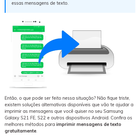
Backup e restauração
essas mensagens de texto.
Fazer backup de até 18 tipos de dados e dados do
WhatsApp para o computador. E restaurar
backups facilmente.
Recuperar visulização única de WhatsApp
Recupere todas as mídias de visulização única do
WhatsApp — fotos, vídeos e mensagens de voz.
App
Então, o que pode ser feito nessa situação? Não fique triste,
Mutsapper
existem soluções alternativas disponíveis que vão te ajudar a
Transferir dados do WhatsApp e WhatsApp
imprimir as mensagens que você quiser no seu Samsung
Business sem redefinição de fábrica.
Galaxy S21 FE, S22 e outros dispositivos Android. Confira os
melhores métodos para
imprimir mensagens de texto
gratuitamente
.
MobileTrans App