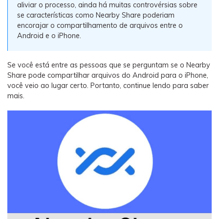
Backup e restauração
aliviar o processo, ainda há muitas controvérsias sobre
se características como Nearby Share poderiam
Fazer backup de até 18 tipos de dados e dados do
encorajar o compartilhamento de arquivos entre o
WhatsApp para o computador. E restaurar
Android e o iPhone.
backups facilmente.
Se você está entre as pessoas que se perguntam se o Nearby
Recuperar visulização única de WhatsApp
Share pode compartilhar arquivos do Android para o iPhone,
Recupere todas as mídias de visulização única do
você veio ao lugar certo. Portanto, continue lendo para saber
WhatsApp — fotos, vídeos e mensagens de voz.
mais.
App
Mutsapper
Transferir dados do WhatsApp e WhatsApp
Business sem redefinição de fábrica.
MobileTrans App