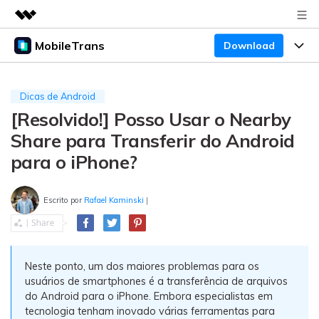
MobileTrans
Download
Produtos em destaque
Criatividade digital com IA generativa
Produtos
Negócios
Utilitários
Dicas de Android
Visão geral
[Resolvido!] Posso Usar o Nearby
Preços
Sobre nós
Desktop
Soluções
Share para Transferir do Android
Sala de imprensa
Centro de apoio
Preços para Windows
Transferência do WhatsApp
para o iPhone?
Transferir o WhatsApp e o WhatsApp Business
Loja
Blogs
Guia de usuario
Preços para Mac
entre dispositivos Android e iOS.
Escrito por
Rafael Kaminski
|
Temas em Destaque
Suporte
FAQ
Preços para empresas
Transferência de celular
BUSCAR
Temas em Destaque
Transferir mensagens, fotos, vídeos e muito mais
Neste ponto, um dos maiores problemas para os
Mais suporte
Preços Educacionais
de celular para outro, celular para computador e
Download
Temas em Destaque
usuários de smartphones é a transferência de arquivos
vice-versa.
do Android para o iPhone. Embora especialistas em
Concursos e eventos
tecnologia tenham inovado várias ferramentas para