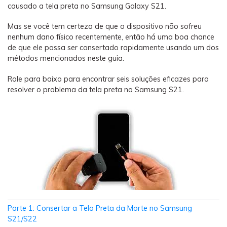
Backup e restauração
causado a tela preta no Samsung Galaxy S21.
Fazer backup de até 18 tipos de dados e dados do
Mas se você tem certeza de que o dispositivo não sofreu
WhatsApp para o computador. E restaurar
nenhum dano físico recentemente, então há uma boa chance
backups facilmente.
de que ele possa ser consertado rapidamente usando um dos
métodos mencionados neste guia.
Recuperar visulização única de WhatsApp
Role para baixo para encontrar seis soluções eficazes para
Recupere todas as mídias de visulização única do
resolver o problema da tela preta no Samsung S21.
WhatsApp — fotos, vídeos e mensagens de voz.
App
Mutsapper
Transferir dados do WhatsApp e WhatsApp
Business sem redefinição de fábrica.
Parte 1: Consertar a Tela Preta da Morte no Samsung
MobileTrans App
S21/S22