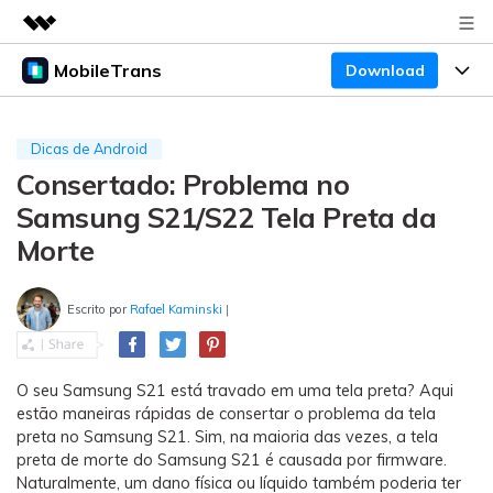
MobileTrans
Download
Produtos em destaque
Criatividade digital com IA generativa
Produtos
Negócios
Utilitários
Dicas de Android
Visão geral
Consertado: Problema no
Preços
Sobre nós
Desktop
Soluções
Samsung S21/S22 Tela Preta da
Sala de imprensa
Centro de apoio
Preços para Windows
Transferência do WhatsApp
Morte
Transferir o WhatsApp e o WhatsApp Business
Loja
Blogs
Guia de usuario
Preços para Mac
entre dispositivos Android e iOS.
Escrito por
Rafael Kaminski
|
Temas em Destaque
Suporte
FAQ
Preços para empresas
Transferência de celular
BUSCAR
Temas em Destaque
Transferir mensagens, fotos, vídeos e muito mais
O seu Samsung S21 está travado em uma tela preta? Aqui
Mais suporte
estão maneiras rápidas de consertar o problema da tela
Preços Educacionais
de celular para outro, celular para computador e
Download
Temas em Destaque
preta no Samsung S21. Sim, na maioria das vezes, a tela
vice-versa.
preta de morte do Samsung S21 é causada por firmware.
Concursos e eventos
Naturalmente, um dano física ou líquido também poderia ter