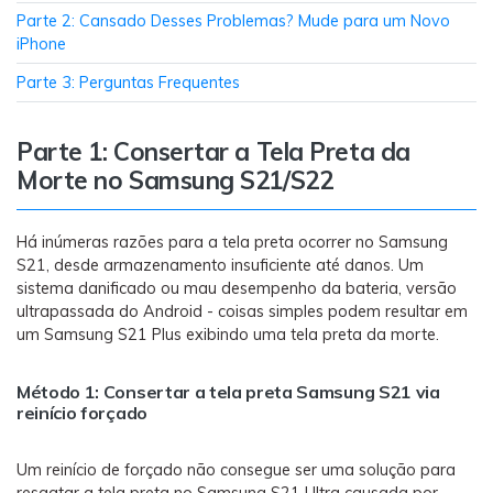
Transferir dados do telefone, dados do
Parte 2: Cansado Desses Problemas? Mude para um Novo
WhatsApp e arquivos entre dispositivos.
iPhone
Parte 3: Perguntas Frequentes
WeLastseen
O WeLastseen mantém seu WhatsApp conectado
e informado.
Parte 1: Consertar a Tela Preta da
Morte no Samsung S21/S22
Há inúmeras razões para a tela preta ocorrer no Samsung
S21, desde armazenamento insuficiente até danos. Um
sistema danificado ou mau desempenho da bateria, versão
ultrapassada do Android - coisas simples podem resultar em
um Samsung S21 Plus exibindo uma tela preta da morte.
Método 1: Consertar a tela preta Samsung S21 via
reinício forçado
Um reinício de forçado não consegue ser uma solução para