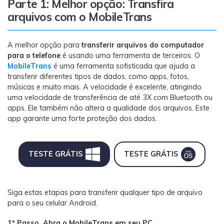
Parte 1: Melhor opção: Transfira
Transferir dados do telefone, dados do
WhatsApp e arquivos entre dispositivos.
arquivos com o MobileTrans
WeLastseen
A melhor opção para
transferir arquivos do computador
O WeLastseen mantém seu WhatsApp conectado
para o telefone
é usando uma ferramenta de terceiros. O
MobileTrans
é uma ferramenta sofisticada que ajuda a
e informado.
transferir diferentes tipos de dados, como apps, fotos,
músicas e muito mais. A velocidade é excelente, atingindo
uma velocidade de transferência de até 3X com Bluetooth ou
apps. Ele também não altera a qualidade dos arquivos. Este
app garante uma forte proteção dos dados.
TESTE GRÁTIS
TESTE GRÁTIS
Siga estas etapas para transferir qualquer tipo de arquivo
para o seu celular Android.
1º Passo. Abra o MobileTrans em seu PC