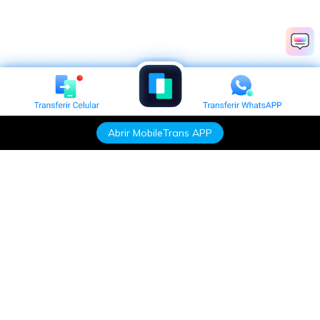
Abrir MobileTrans APP
Produtos Maravilhosos
Wondershare
Explore IA
Centro de Ajuda