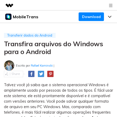
MobileTrans
Download
Produtos em destaque
Criatividade digital com IA generativa
Produtos
Negócios
Utilitários
Transferir dados do Android
Visão geral
Transfira arquivos do Windows
Preços
Sobre nós
Desktop
Soluções
para o Android
Sala de imprensa
Centro de apoio
Preços para Windows
Transferência do WhatsApp
Transferir o WhatsApp e o WhatsApp Business
Escrito por
Rafael Kaminski
|
Loja
Blogs
Guia de usuario
Preços para Mac
entre dispositivos Android e iOS.
Temas em Destaque
Suporte
FAQ
Preços para empresas
Transferência de celular
Talvez você já saiba que o sistema operacional Windows é
BUSCAR
amplamente usado por pessoas de todos os tipos. É fácil usar
Temas em Destaque
Transferir mensagens, fotos, vídeos e muito mais
este sistema; ele está prontamente disponível e é compatível
Mais suporte
Preços Educacionais
de celular para outro, celular para computador e
Download
com versões anteriores. Você pode salvar qualquer formato
Temas em Destaque
vice-versa.
de arquivo em seu PC Windows. Mas, comparado com
telefones, é mais fácil realizar algumas operações frequentes
Concursos e eventos