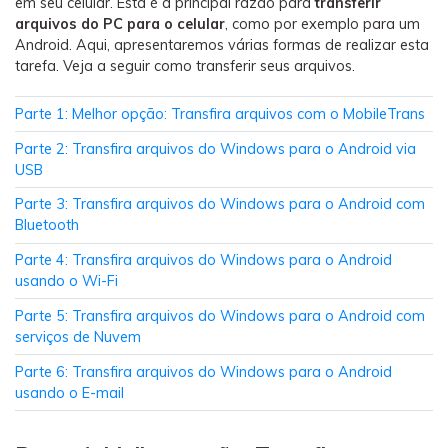
em seu celular. Esta é a principal razão para
transferir
Backup e restauração
arquivos do PC para o celular
, como por exemplo para um
Fazer backup de até 18 tipos de dados e dados do
Android. Aqui, apresentaremos várias formas de realizar esta
WhatsApp para o computador. E restaurar
tarefa. Veja a seguir como transferir seus arquivos.
backups facilmente.
Parte 1: Melhor opção: Transfira arquivos com o MobileTrans
Recuperar visulização única de WhatsApp
Parte 2: Transfira arquivos do Windows para o Android via
Recupere todas as mídias de visulização única do
USB
WhatsApp — fotos, vídeos e mensagens de voz.
Parte 3: Transfira arquivos do Windows para o Android com
Bluetooth
Parte 4: Transfira arquivos do Windows para o Android
App
usando o Wi-Fi
Mutsapper
Parte 5: Transfira arquivos do Windows para o Android com
serviços de Nuvem
Transferir dados do WhatsApp e WhatsApp
Business sem redefinição de fábrica.
Parte 6: Transfira arquivos do Windows para o Android
usando o E-mail
MobileTrans App