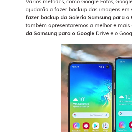
Vários métodos, como Google Fotos, Google 
WhatsApp para o
computador. E restaurar
ajudarão a fazer backup das imagens em s
backups facilmente.
fazer backup da Galeria Samsung para o 
também apresentaremos a melhor e mais ef
da Samsung para o Google
Drive e o Googl