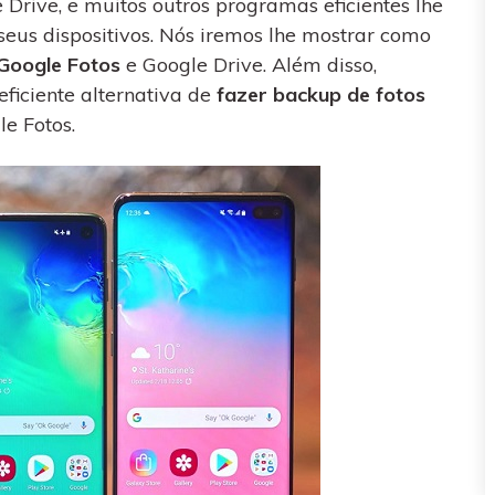
Drive, e muitos outros programas eficientes lhe
visulização única do
WhatsApp — fotos, vídeos e
eus dispositivos. Nós iremos lhe mostrar como
mensagens de voz.
Google Fotos
e Google Drive. Além disso,
iciente alternativa de
fazer backup de fotos
SAIBA MAIS
e Fotos.