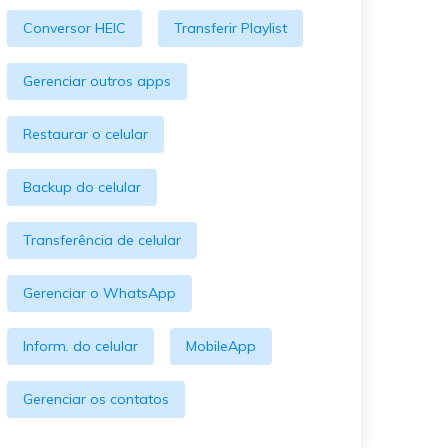
O WeLastseen mantém seu
atividades!
Conversor HEIC
Transferir Playlist
WhatsApp conectado e
informado.
Gerenciar outros apps
Restaurar o celular
Backup do celular
Transferência de celular
Gerenciar o WhatsApp
Inform. do celular
MobileApp
Gerenciar os contatos