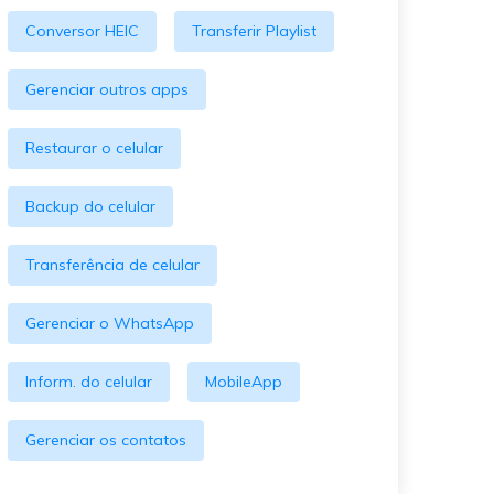
O WeLastseen mantém seu
atividades!
Conversor HEIC
Transferir Playlist
WhatsApp conectado e
informado.
Gerenciar outros apps
Restaurar o celular
Backup do celular
Transferência de celular
Gerenciar o WhatsApp
Inform. do celular
MobileApp
Gerenciar os contatos