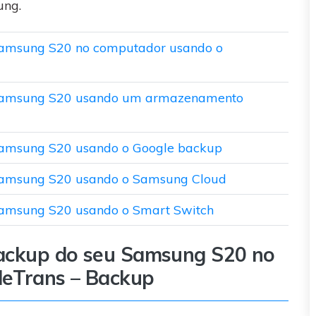
visulização única do
ung.
WhatsApp — fotos, vídeos e
mensagens de voz.
Samsung S20 no computador usando o
SAIBA MAIS
 Samsung S20 usando um armazenamento
Samsung S20 usando o Google backup
Samsung S20 usando o Samsung Cloud
Samsung S20 usando o Smart Switch
backup do seu Samsung S20 no
leTrans – Backup