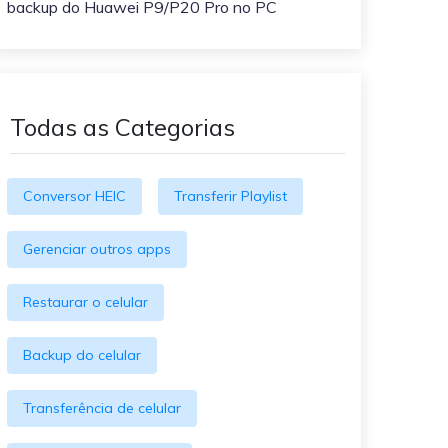
backup do Huawei P9/P20 Pro no PC
O WeLastseen mantém seu
atividades!
WhatsApp conectado e
informado.
Todas as Categorias
Conversor HEIC
Transferir Playlist
Gerenciar outros apps
Restaurar o celular
Backup do celular
Transferência de celular