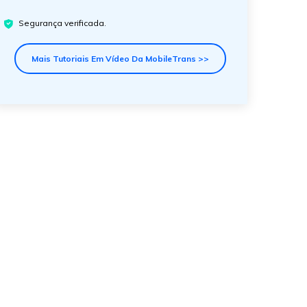
Segurança verificada.
Mais Tutoriais Em Vídeo Da MobileTrans >>