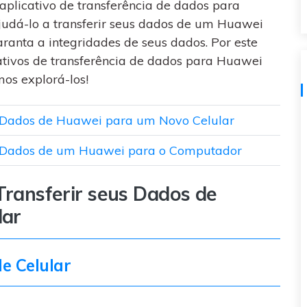
visulização única do
plicativo de transferência de dados para
WhatsApp — fotos, vídeos e
judá-lo a transferir seus dados de um Huawei
mensagens de voz.
anta a integridades de seus dados. Por este
SAIBA MAIS
ativos de transferência de dados para Huawei
mos explorá-los!
us Dados de Huawei para um Novo Celular
eus Dados de um Huawei para o Computador
 Transferir seus Dados de
lar
e Celular