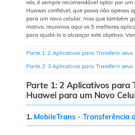
WhatsApp para o
nós, é sempre recomendável optar por um a
computador. E restaurar
Huawei confiável, que possa não apenas a
backups facilmente.
para um novo celular, mas que também gar
motivo, reunimos aqui os 5 melhores aplic
para ajudá-lo a alcançar este objetivo. Va
Parte 1: 2 Aplicativos para Transferir se
Parte 2: 3 Aplicativos para Transferir s
Parte 1: 2 Aplicativos para
Huawei para um Novo Celu
1.
MobileTrans - Transferência d