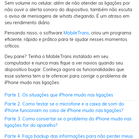
Backup e restauração
Sem volume no celular, além de não atender as ligações por
não ouvir o alerta sonoro do dispositivo, também não escuta
Fazer backup de até 18 tipos de dados e dados do
o aviso de mensagens de whats chegando. É um atraso em
WhatsApp para o computador. E restaurar
seu rendimento diário.
backups facilmente.
Pensando nisso, o software
MobileTrans
, criou um programa
eficiente, rápido e prático para te ajudar nesses momentos
Recuperar visulização única de WhatsApp
críticos.
Recupere todas as mídias de visulização única do
Deu pane? Tenha o MobileTrans instalado em seu
WhatsApp — fotos, vídeos e mensagens de voz.
computador e nunca mais fique a ver navios quando seu
dispositivo bugar. Conheça agora as funcionalidades que
esse sistema tem a te oferecer para corrigir o problema de
iPhone mudo nas ligações:
App
Parte 1. Os situações que iPhone mudo nas ligações
Mutsapper
Parte 2. Como testar se o microfone e a caixa de som do
Transferir dados do WhatsApp e WhatsApp
iPhone funcionam no caso de iPhone mudo nas ligações?
Business sem redefinição de fábrica.
Parte 3. Como consertar se o problema do iPhone mudo nas
ligações for do aparelho?
MobileTrans App
Parte 4. Faça backup das informações para não perder meus