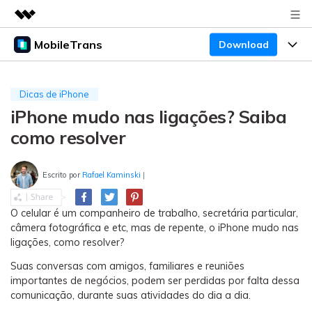
MobileTrans
Download
Produtos em destaque
Criatividade digital com IA generativa
Produtos
Negócios
Utilitários
Dicas de iPhone
Visão geral
iPhone mudo nas ligações? Saiba
Preços
Sobre nós
Desktop
Soluções
como resolver
Sala de imprensa
Centro de apoio
Preços para Windows
Transferência do WhatsApp
Transferir o WhatsApp e o WhatsApp Business
Escrito por
Rafael Kaminski
|
Loja
Blogs
Guia de usuario
Preços para Mac
entre dispositivos Android e iOS.
O celular é um companheiro de trabalho, secretária particular,
Temas em Destaque
Suporte
FAQ
Preços para empresas
Transferência de celular
câmera fotográfica e etc, mas de repente, o iPhone mudo nas
BUSCAR
ligações, como resolver?
Temas em Destaque
Transferir mensagens, fotos, vídeos e muito mais
Mais suporte
Preços Educacionais
de celular para outro, celular para computador e
Suas conversas com amigos, familiares e reuniões
Download
Temas em Destaque
vice-versa.
importantes de negócios, podem ser perdidas por falta dessa
comunicação, durante suas atividades do dia a dia.
Concursos e eventos