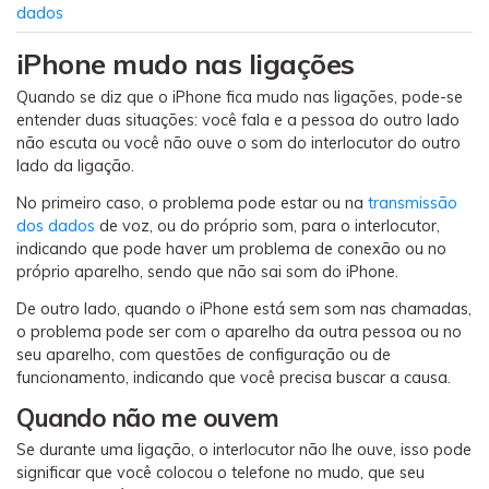
Transferir dados do telefone, dados do
dados
WhatsApp e arquivos entre dispositivos.
iPhone mudo nas ligações
WeLastseen
Quando se diz que o iPhone fica mudo nas ligações, pode-se
O WeLastseen mantém seu WhatsApp conectado
entender duas situações: você fala e a pessoa do outro lado
não escuta ou você não ouve o som do interlocutor do outro
e informado.
lado da ligação.
No primeiro caso, o problema pode estar ou na
transmissão
dos dados
de voz, ou do próprio som, para o interlocutor,
indicando que pode haver um problema de conexão ou no
próprio aparelho, sendo que não sai som do iPhone.
De outro lado, quando o iPhone está sem som nas chamadas,
o problema pode ser com o aparelho da outra pessoa ou no
seu aparelho, com questões de configuração ou de
funcionamento, indicando que você precisa buscar a causa.
Quando não me ouvem
Se durante uma ligação, o interlocutor não lhe ouve, isso pode
significar que você colocou o telefone no mudo, que seu