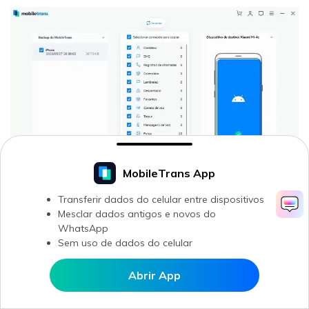
MobileTrans App
Transferir dados do celular entre dispositivos
Wondershare MobileTrans - selecionar arquivos para copiar e
Mesclar dados antigos e novos do
marcar "Limpar dados antes da cópia"
WhatsApp
Sem uso de dados do celular
5ª Passo –
Após a finalização do processo, sempre confira os
dados extraídos para o celular, antes de desconectá-lo do
seu computador.
Abrir App
Abrir MobileTrans APP
Veja como fazer a restauração e