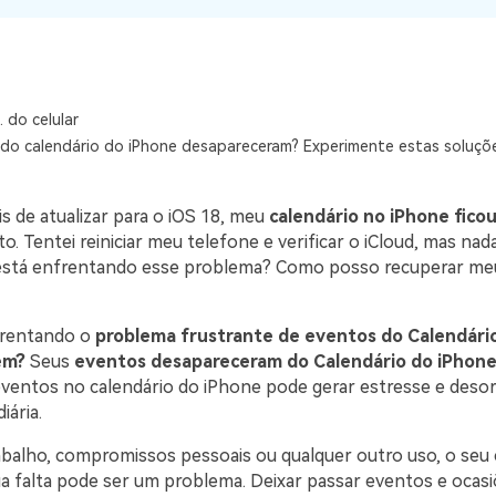
visulização única do
WhatsApp — fotos, vídeos e
mensagens de voz.
SAIBA MAIS
. do celular
do calendário do iPhone desapareceram? Experimente estas soluçõe
s de atualizar para o iOS 18, meu
calendário no iPhone ficou
 Tentei reiniciar meu telefone e verificar o iCloud, mas nad
está enfrentando esse problema? Como posso recuperar me
frentando o
problema frustrante de eventos do Calendári
em?
Seus
eventos desapareceram do Calendário do iPhone
eventos no calendário do iPhone pode gerar estresse e desor
iária.
rabalho, compromissos pessoais ou qualquer outro uso, o seu 
ua falta pode ser um problema. Deixar passar eventos e ocasi