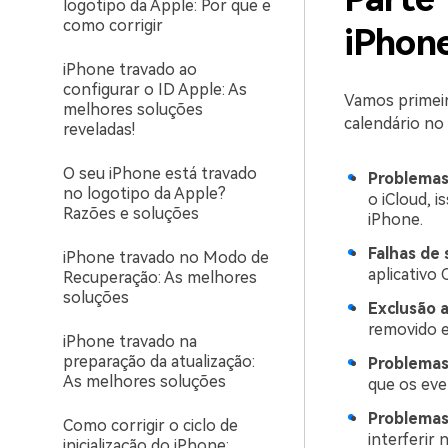
logotipo da Apple: Por que e
como corrigir
iPhon
iPhone travado ao
configurar o ID Apple: As
Vamos primeir
melhores soluções
calendário no
reveladas!
O seu iPhone está travado
Problemas 
no logotipo da Apple?
o iCloud, 
Razões e soluções
iPhone.
Falhas de 
iPhone travado no Modo de
aplicativo
Recuperação: As melhores
soluções
Exclusão a
removido e
iPhone travado na
preparação da atualização:
Problemas
As melhores soluções
que os eve
Problemas
Como corrigir o ciclo de
interferir
inicialização do iPhone: