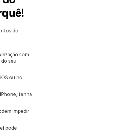
rquê!
entos do
onização com
 do seu
 iOS ou no
 iPhone, tenha
odem impedir
el pode