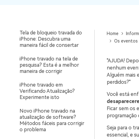
WhatsApp para o
Melhores gerenciadores de
computador. E restaurar
arquivos iOS para iPhone em
backups facilmente.
2025 (guia atualizado)
Tela de bloqueio travada do
Home
Inform
iPhone: Descubra uma
Os eventos 
maneira fácil de consertar
iPhone travado na tela de
"AJUDA! Depoi
pesquisa? Esta é a melhor
nenhum evento.
maneira de corrigir
Alguém mais 
perdidos?"
iPhone travado em
Verificando Atualização?
Você está en
Experimente isto
desaparecer
Ficar sem os 
Novo iPhone travado na
programação d
atualização de software?
Métodos fáceis para corrigir
Seja para o t
o problema
essencial, e s