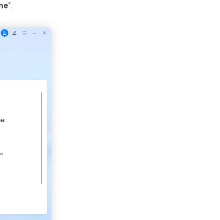
one
".