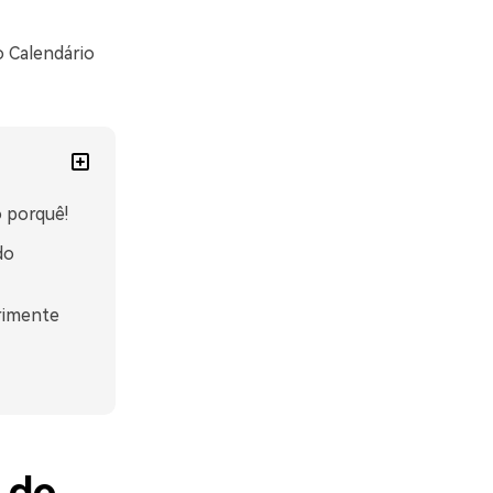
o Calendário
o porquê!
do
rimente
o do