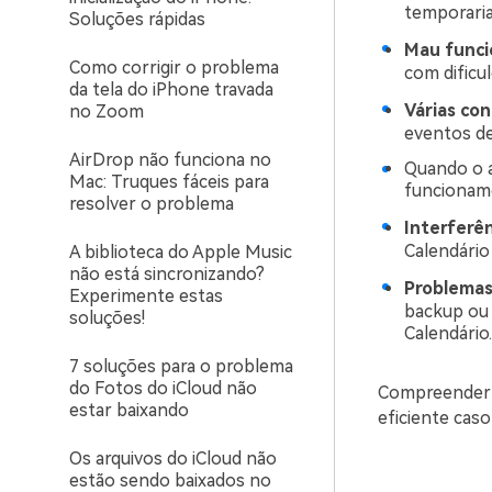
temporari
Soluções rápidas
Mau funci
Como corrigir o problema
com dificu
da tela do iPhone travada
Várias con
no Zoom
eventos de
AirDrop não funciona no
Quando o a
Mac: Truques fáceis para
funcioname
resolver o problema
Interferên
Calendário
A biblioteca do Apple Music
não está sincronizando?
Problemas 
Experimente estas
backup ou 
soluções!
Calendário.
7 soluções para o problema
do Fotos do iCloud não
Compreender e
estar baixando
eficiente cas
Os arquivos do iCloud não
estão sendo baixados no