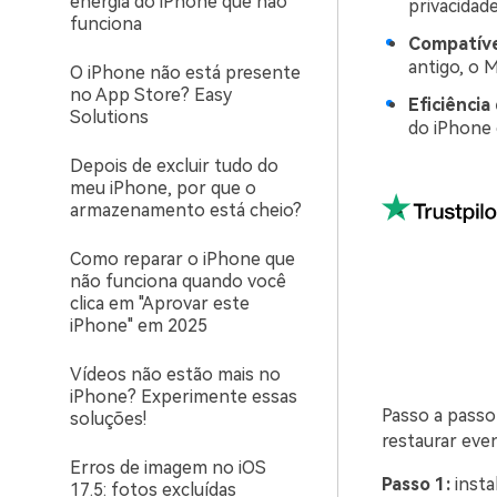
energia do iPhone que não
privacidad
funciona
Compatíve
antigo, o 
O iPhone não está presente
no App Store? Easy
Eficiência
Solutions
do iPhone 
Depois de excluir tudo do
meu iPhone, por que o
armazenamento está cheio?
Como reparar o iPhone que
não funciona quando você
clica em "Aprovar este
iPhone" em 2025
Vídeos não estão mais no
iPhone? Experimente essas
Passo a passo
soluções!
restaurar even
Erros de imagem no iOS
Passo 1:
insta
17.5: fotos excluídas