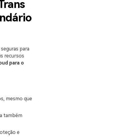
Trans
endário
 seguras para
is recursos
oud para o
dos, mesmo que
nta também
roteção e