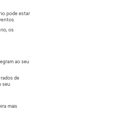
rio pode estar
ventos.
io, os
tegram ao seu
rados de
o seu
ira mais