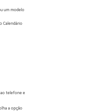
ou um modelo
o Calendário
 ao telefone e
colha a opção