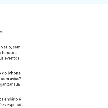
O WeLastseen mantém seu
atividades!
WhatsApp conectado e
informado.
s!
 vazio
, sem
a funciona.
us eventos
o do iPhone
 sem aviso?
ganizar sua
calendário é
ões especiais