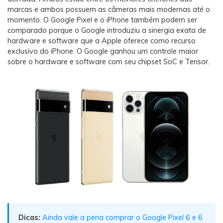
Backup e restauração
marcas e ambos possuem as câmeras mais modernas até o
Fazer backup de até 18 tipos de dados e dados do
momento. O Google Pixel e o iPhone também podem ser
WhatsApp para o computador. E restaurar
comparado ​​porque o Google introduziu a sinergia exata de
backups facilmente.
hardware e software que a Apple oferece como recurso
exclusivo do iPhone. O Google ganhou um controle maior
sobre o hardware e software com seu chipset SoC e Tensor.
Recuperar visulização única de WhatsApp
Recupere todas as mídias de visulização única do
WhatsApp — fotos, vídeos e mensagens de voz.
App
Mutsapper
Transferir dados do WhatsApp e WhatsApp
Business sem redefinição de fábrica.
MobileTrans App
Dicas:
Ainda vale a pena comprar o Google Pixel 6 e 6