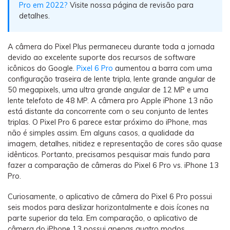
Transferir dados do telefone, dados do
Pro em 2022?
Visite nossa página de revisão para
WhatsApp e arquivos entre dispositivos.
detalhes.
WeLastseen
A câmera do Pixel Plus permaneceu durante toda a jornada
O WeLastseen mantém seu WhatsApp conectado
devido ao excelente suporte dos recursos de software
e informado.
icônicos do Google.
Pixel 6 Pro
aumentou a barra com uma
configuração traseira de lente tripla, lente grande angular de
50 megapixels, uma ultra grande angular de 12 MP e uma
lente telefoto de 48 MP. A câmera pro Apple iPhone 13 não
está distante da concorrente com o seu conjunto de lentes
triplas. O Pixel Pro 6 parece estar próximo do iPhone, mas
não é simples assim. Em alguns casos, a qualidade da
imagem, detalhes, nitidez e representação de cores são quase
idênticos. Portanto, precisamos pesquisar mais fundo para
fazer a comparação de câmeras do Pixel 6 Pro vs. iPhone 13
Pro.
Curiosamente, o aplicativo de câmera do Pixel 6 Pro possui
seis modos para deslizar horizontalmente e dois ícones na
parte superior da tela. Em comparação, o aplicativo de
câmera do iPhone 13 possui apenas quatro modos.