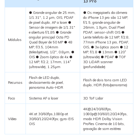
13 Pro
● Grande angular de 25 mm,
● Os megapixels da câmera
1/1.31", 1.2 µm, OIS, PDAF
do iPhone 13 pro são 12 MP,
de pixel duplo, AF a laser ●
f/1.5, grande angular de
Sensor de imagem de 1/1.31"
26mm, 1.9µm, Dual Pixel
e abertura f/1,85 ● Grande
PDAF, sensor-shift OIS ●
angular principal Octa PD
Lente telefoto de 12 MP, f/2.8,
Módulos
Quad Bayer de 50 MP ● 48
77mm iPhone 13 pro, PDAF,
MP, f/3.5, 104mm
OIS, ● 3x óptico zoom ● 12
(teleobjetiva), 1/2", 0.8µm, ●
MP, f/1.8 ● 13mm ● 120˚
OIS ● Zoom óptico de 4x ●
(ultrawide) ● PDAF ● TOF
12 MP, f/2.2, 17mm, 114˚
3D LiDAR scanner
(ultrawide), 1.25µm
(profundidade)
Flash de LED duplo,
Flash de dois tons com LED
Recursos
deslocamento de pixel,
duplo, HDR (foto/panorama)
panorama Auto-HDR
Foco
Sistema AF a laser
3D ToF Lidar
4K@24/30/60fps,
4K at 30/60fps,1080p at
1080p@30/60/120/240fps,
Vídeo
30/60/120/240fps; gyro-EIS
modo HDR Dolby Vision
OIS
ProRes Cinema de 10 bits,
gravação de som estéreo