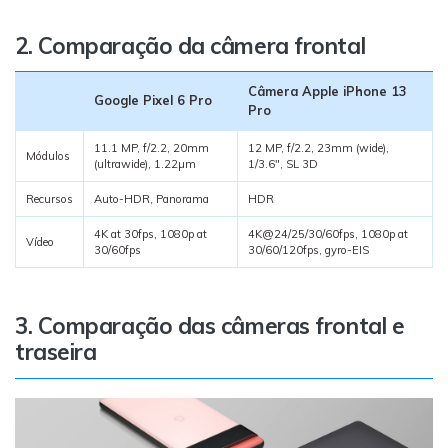
2. Comparação da câmera frontal
Câmera Apple iPhone 13
Google Pixel 6 Pro
Pro
11.1 MP, f/2.2, 20mm
12 MP, f/2.2, 23mm (wide),
Módulos
(ultrawide), 1.22µm
1/3.6", SL 3D
Recursos
Auto-HDR, Panorama
HDR
4K at 30fps, 1080p at
4K@24/25/30/60fps, 1080p at
Vídeo
30/60fps
30/60/120fps, gyro-EIS
3. Comparação das câmeras frontal e
traseira