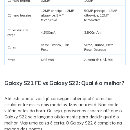
Câmera frontal
32MP
10MP
12MP principal, 12MP
50MP principal, 12MP
Câmera traseira
ultrawide, 8MP
ultrawide, 12MP
teleobjetiva
teleobjetiva
Capacidade de
4,500mAh
3,800mAh
carga
Verde, Branco, Lilás,
Verde, Branco, Preto,
Cores
Preto
Rosa, Dourado
Preço
US$ 699
A partir de US$ 799
Galaxy S21 FE vs Galaxy S22: Qual é o melhor?
Até este ponto, você já consegue saber qual é o melhor
celular entre esses dois modelos. Mas aqui está: Não conte
vitória antes da hora. Ou seja, precisamos esperar até que o
Galaxy S22 seja lançado oficialmente para decidir qual é o
melhor. Mas uma coisa é certa; O Galaxy S22 é completo na
maioria dos pontos.