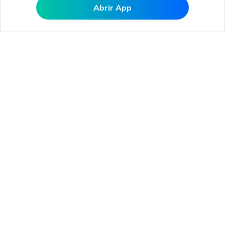
Abrir App
Abrir MobileTrans APP
Produtos Maravilhosos
Wondershare
Explore IA
Centro de Ajuda