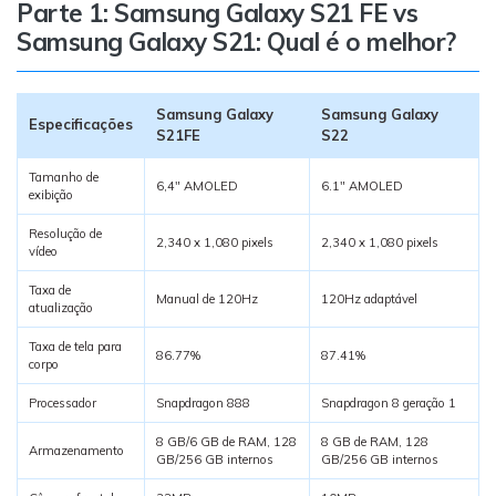
Transferir dados do telefone, dados do
Parte 1: Samsung Galaxy S21 FE vs
WhatsApp e arquivos entre dispositivos.
Samsung Galaxy S21: Qual é o melhor?
WeLastseen
Samsung Galaxy
Samsung Galaxy
O WeLastseen mantém seu WhatsApp conectado
Especificações
S21FE
S22
e informado.
Tamanho de
6,4" AMOLED
6.1" AMOLED
exibição
Resolução de
2,340 x 1,080 pixels
2,340 x 1,080 pixels
vídeo
Taxa de
Manual de 120Hz
120Hz adaptável
atualização
Taxa de tela para
86.77%
87.41%
corpo
Processador
Snapdragon 888
Snapdragon 8 geração 1
8 GB/6 GB de RAM, 128
8 GB de RAM, 128
Armazenamento
GB/256 GB internos
GB/256 GB internos