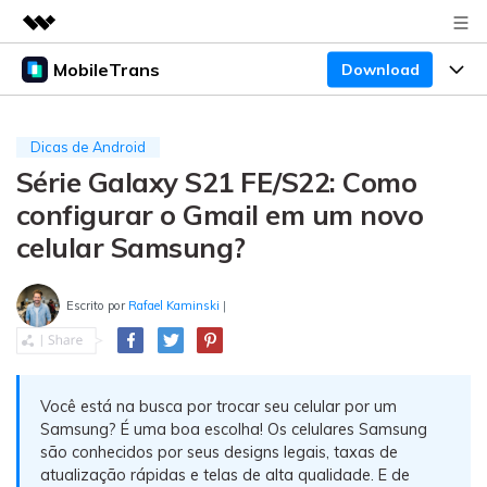
MobileTrans
Download
Produtos em destaque
Criatividade digital com IA generativa
Produtos
Negócios
Utilitários
Dicas de Android
Visão geral
Série Galaxy S21 FE/S22: Como
Preços
Sobre nós
Desktop
Soluções
configurar o Gmail em um novo
Sala de imprensa
Centro de apoio
Preços para Windows
Transferência do WhatsApp
celular Samsung?
Transferir o WhatsApp e o WhatsApp Business
Loja
Blogs
Guia de usuario
Preços para Mac
entre dispositivos Android e iOS.
Escrito por
Rafael Kaminski
|
Temas em Destaque
Suporte
FAQ
Preços para empresas
Transferência de celular
BUSCAR
Temas em Destaque
Transferir mensagens, fotos, vídeos e muito mais
Você está na busca por trocar seu celular por um
Mais suporte
Preços Educacionais
de celular para outro, celular para computador e
Download
Temas em Destaque
Samsung? É uma boa escolha! Os celulares Samsung
vice-versa.
são conhecidos por seus designs legais, taxas de
Concursos e eventos
atualização rápidas e telas de alta qualidade. E de