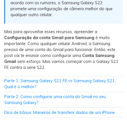
Backup e restauração
acordo com os rumores, o Samsung Galaxy S22
promete uma configuração de câmera melhor do que
Fazer backup de até 18 tipos de dados e dados do
qualquer outro celular.
WhatsApp para o computador. E restaurar
backups facilmente.
Mas para aproveitar esses recursos, apreender a
Configuração da conta Gmail para Samsung
é muito
Recuperar visulização única de WhatsApp
importante. Como qualquer celular Android, a Samsung
Recupere todas as mídias de visulização única do
precisa de uma conta do Gmail para funcionar. Então, este
WhatsApp — fotos, vídeos e mensagens de voz.
post vai te ensinar como configurar uma
Conta Samsung
Gmail
sem esforço. Mas vamos começar com o Galaxy S21
FE contra a série S22.
App
Parte 1: Samsung Galaxy S21 FE vs Samsung Galaxy S21:
Qual é o melhor?
Mutsapper
Parte 2: Como configurar uma conta do Gmail no seu
Transferir dados do WhatsApp e WhatsApp
Samsung Galaxy?
Business sem redefinição de fábrica.
Dica de bônus: Maneiras de transferir dados de um iPhone
MobileTrans App