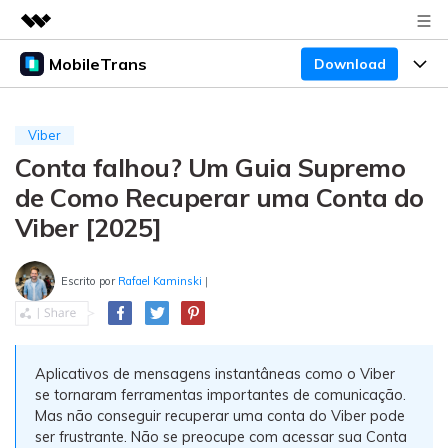
MobileTrans
Download
Produtos em destaque
Criatividade digital com IA generativa
Produtos
Negócios
Utilitários
Viber
Visão geral
Conta falhou? Um Guia Supremo
Preços
Sobre nós
Desktop
Soluções
de Como Recuperar uma Conta do
Sala de imprensa
Centro de apoio
Preços para Windows
Transferência do WhatsApp
Viber [2025]
Transferir o WhatsApp e o WhatsApp Business
Loja
Blogs
Guia de usuario
Preços para Mac
entre dispositivos Android e iOS.
Escrito por
Rafael Kaminski
|
Temas em Destaque
Suporte
FAQ
Preços para empresas
Transferência de celular
BUSCAR
Temas em Destaque
Transferir mensagens, fotos, vídeos e muito mais
Aplicativos de mensagens instantâneas como o Viber
Mais suporte
Preços Educacionais
de celular para outro, celular para computador e
Download
Temas em Destaque
se tornaram ferramentas importantes de comunicação.
vice-versa.
Mas não conseguir recuperar uma conta do Viber pode
Concursos e eventos
ser frustrante. Não se preocupe com acessar sua Conta