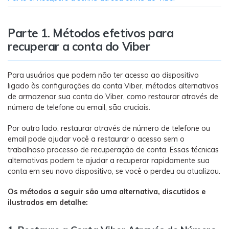
Transferir dados do telefone, dados do
WhatsApp e arquivos entre dispositivos.
Parte 1. Métodos efetivos para
WeLastseen
recuperar a conta do Viber
O WeLastseen mantém seu WhatsApp conectado
e informado.
Para usuários que podem não ter acesso ao dispositivo
ligado às configurações da conta Viber, métodos alternativos
de armazenar sua conta do Viber, como restaurar através de
número de telefone ou email, são cruciais.
Por outro lado, restaurar através de número de telefone ou
email pode ajudar você a restaurar o acesso sem o
trabalhoso processo de recuperação de conta. Essas técnicas
alternativas podem te ajudar a recuperar rapidamente sua
conta em seu novo dispositivo, se você o perdeu ou atualizou.
Os métodos a seguir são uma alternativa, discutidos e
ilustrados em detalhe: