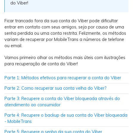
Backup e restauração
do Viber!
Fazer backup de até 18 tipos de dados e dados do
WhatsApp para o computador. E restaurar
Ficar trancado fora da sua conta do Viber pode dificultar
backups facilmente.
entrar em contato com seus amigos, seja por causa de uma
senha perdida ou uma conta restrita. Felizmente, os métodos
variam de recuperar por MobileTrans a números de telefone
Recuperar visulização única de WhatsApp
ou email.
Recupere todas as mídias de visulização única do
WhatsApp — fotos, vídeos e mensagens de voz.
Vamos primeiro olhar os métodos mais úteis com ilustrações
para recuperação de conta do Viber!
Parte 1: Métodos efetivos para recuperar a conta do Viber
App
Parte 2: Como recuperar sua conta velha do Viber?
Mutsapper
Parte 3: Recupere a conta do Viber bloqueada através do
Transferir dados do WhatsApp e WhatsApp
atendimento ao consumidor
Business sem redefinição de fábrica.
Parte 4: Recupere o backup de sua conta do Viber bloqueada
- MobileTrans
MobileTrans App
Parte 5: Recupere a senha da sua conta do Viber