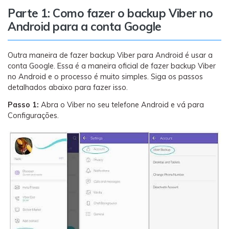
Transferir dados do telefone, dados do
Parte 1: Como fazer o backup Viber no
WhatsApp e arquivos entre dispositivos.
Android para a conta Google
WeLastseen
Outra maneira de fazer backup Viber para Android é usar a
O WeLastseen mantém seu WhatsApp conectado
conta Google. Essa é a maneira oficial de fazer backup Viber
e informado.
no Android e o processo é muito simples. Siga os passos
detalhados abaixo para fazer isso.
Passo 1:
Abra o Viber no seu telefone Android e vá para
Configurações.