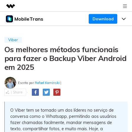
MobileTrans
Download
Produtos em destaque
Criatividade digital com IA generativa
Produtos
Negócios
Utilitários
Viber
Visão geral
Os melhores métodos funcionais
Preços
Sobre nós
Desktop
Soluções
para fazer o Backup Viber Android
Sala de imprensa
Centro de apoio
Preços para Windows
Transferência do WhatsApp
em 2025
Transferir o WhatsApp e o WhatsApp Business
Loja
Blogs
Guia de usuario
Preços para Mac
entre dispositivos Android e iOS.
Escrito por
Rafael Kaminski
|
Temas em Destaque
Suporte
FAQ
Preços para empresas
Transferência de celular
BUSCAR
Temas em Destaque
Transferir mensagens, fotos, vídeos e muito mais
O Viber tem se tornado um dos líderes no serviço de
Mais suporte
Preços Educacionais
de celular para outro, celular para computador e
Download
Temas em Destaque
conversa como o Whatsapp, permitindo aos usuários
vice-versa.
fazer chamadas facilmente, mandar mensagens de
Concursos e eventos
texto, compartilhar fotos, e muito mais. Hoje, a