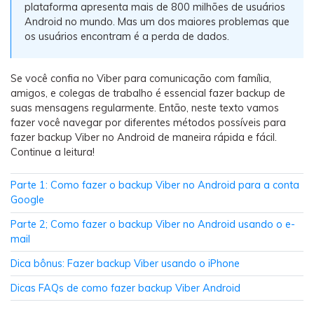
Backup e restauração
plataforma apresenta mais de 800 milhões de usuários
Android no mundo. Mas um dos maiores problemas que
Fazer backup de até 18 tipos de dados e dados do
os usuários encontram é a perda de dados.
WhatsApp para o computador. E restaurar
backups facilmente.
Se você confia no Viber para comunicação com família,
amigos, e colegas de trabalho é essencial fazer backup de
Recuperar visulização única de WhatsApp
suas mensagens regularmente. Então, neste texto vamos
Recupere todas as mídias de visulização única do
fazer você navegar por diferentes métodos possíveis para
WhatsApp — fotos, vídeos e mensagens de voz.
fazer backup Viber no Android de maneira rápida e fácil.
Continue a leitura!
Parte 1: Como fazer o backup Viber no Android para a conta
App
Google
Mutsapper
Parte 2; Como fazer o backup Viber no Android usando o e-
mail
Transferir dados do WhatsApp e WhatsApp
Business sem redefinição de fábrica.
Dica bônus: Fazer backup Viber usando o iPhone
Dicas FAQs de como fazer backup Viber Android
MobileTrans App