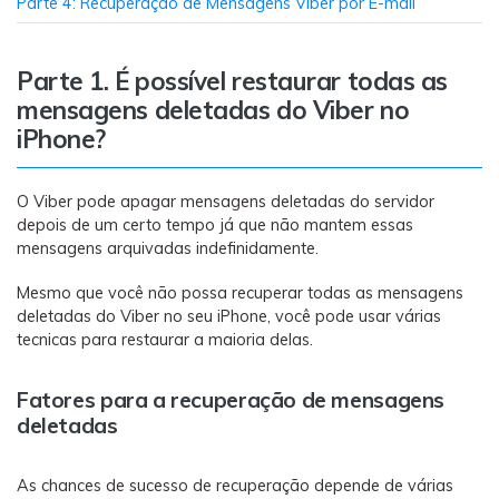
Parte 4: Recuperação de Mensagens Viber por E-mail
Transferir dados do telefone, dados do
WhatsApp e arquivos entre dispositivos.
Parte 1. É possível restaurar todas as
WeLastseen
mensagens deletadas do Viber no
O WeLastseen mantém seu WhatsApp conectado
iPhone?
e informado.
O Viber pode apagar mensagens deletadas do servidor
depois de um certo tempo já que não mantem essas
mensagens arquivadas indefinidamente.
Mesmo que você não possa recuperar todas as mensagens
deletadas do Viber no seu iPhone, você pode usar várias
tecnicas para restaurar a maioria delas.
Fatores para a recuperação de mensagens
deletadas
As chances de sucesso de recuperação depende de várias