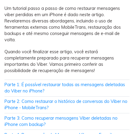
Backup e restauração
Um tutorial passo a passo de como restaurar mensagens
Fazer backup de até 18 tipos de dados e dados do
viber perdidas em um iPhone é dado neste artigo.
WhatsApp para o computador. E restaurar
Revelaremos diversas abordagens, incluindo o uso de
backups facilmente.
ferramentas externas como MobileTrans, restauração dos
backups e até mesmo conseguir mensagens de e-mail de
volta.
Recuperar visulização única de WhatsApp
Recupere todas as mídias de visulização única do
Quando você finalizar esse artigo, você estará
WhatsApp — fotos, vídeos e mensagens de voz.
completamente preparado para recuperar mensagens
importantes do Viber. Vamos primeiro conferir as
possibilidade de recuperação de mensagens!
App
Parte 1: É possível restaurar todas as mensagens deletadas
do Viber no iPhone?
Mutsapper
Parte 2: Como restaurar o histórico de conversas do Viber no
Transferir dados do WhatsApp e WhatsApp
iPhone - MobileTrans?
Business sem redefinição de fábrica.
Parte 3: Como recuperar mensagens Viber deletadas no
iPhone com backup?
MobileTrans App