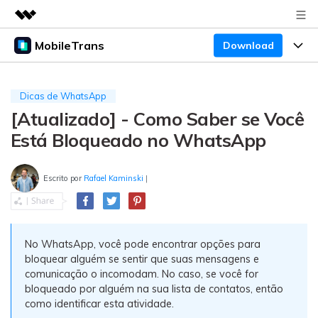
MobileTrans
Download
Produtos em destaque
Criatividade digital com IA generativa
Produtos
Negócios
Utilitários
Dicas de WhatsApp
Visão geral
[Atualizado] - Como Saber se Você
Preços
Sobre nós
Desktop
Soluções
Está Bloqueado no WhatsApp
Sala de imprensa
Centro de apoio
Preços para Windows
Transferência do WhatsApp
Transferir o WhatsApp e o WhatsApp Business
Escrito por
Rafael Kaminski
|
Loja
Blogs
Guia de usuario
Preços para Mac
entre dispositivos Android e iOS.
Temas em Destaque
Suporte
FAQ
Preços para empresas
Transferência de celular
BUSCAR
No WhatsApp, você pode encontrar opções para
Temas em Destaque
Transferir mensagens, fotos, vídeos e muito mais
bloquear alguém se sentir que suas mensagens e
Mais suporte
Preços Educacionais
de celular para outro, celular para computador e
Download
comunicação o incomodam. No caso, se você for
Temas em Destaque
vice-versa.
bloqueado por alguém na sua lista de contatos, então
como identificar esta atividade.
Concursos e eventos