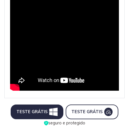
Transferir dados do telefone, dados do
WhatsApp e arquivos entre dispositivos.
WeLastseen
O WeLastseen mantém seu WhatsApp conectado
e informado.
TESTE GRÁTIS
TESTE GRÁTIS
seguro e protegido