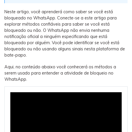
Backup e restauração
Fazer backup de até 18 tipos de dados e dados do
Neste artigo, você aprenderá como saber se você está
WhatsApp para o computador. E restaurar
bloqueado no WhatsApp. Conecte-se a este artigo para
backups facilmente.
explorar métodos confiáveis para saber se você está
bloqueado ou não. O WhatsApp não envia nenhuma
notificação oficial a ninguém especificando que está
Recuperar visulização única de WhatsApp
bloqueado por alguém. Você pode identificar se você está
Recupere todas as mídias de visulização única do
bloqueado ou não usando alguns sinais nesta plataforma de
WhatsApp — fotos, vídeos e mensagens de voz.
bate-papo.
Aqui, no conteúdo abaixo você conhecerá os métodos a
serem usado para entender a atividade de bloqueio no
App
WhatsApp.
Mutsapper
Transferir dados do WhatsApp e WhatsApp
Business sem redefinição de fábrica.
MobileTrans App