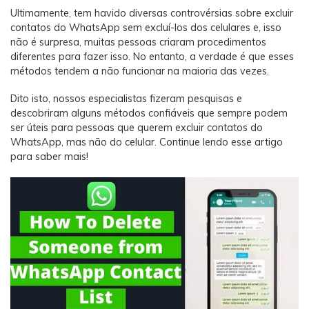
Backup e restauração
Ultimamente, tem havido diversas controvérsias sobre excluir
Fazer backup de até 18 tipos de dados e dados do
contatos do WhatsApp sem excluí-los dos celulares e, isso
WhatsApp para o computador. E restaurar
não é surpresa, muitas pessoas criaram procedimentos
backups facilmente.
diferentes para fazer isso. No entanto, a verdade é que esses
métodos tendem a não funcionar na maioria das vezes.
Recuperar visulização única de WhatsApp
Dito isto, nossos especialistas fizeram pesquisas e
Recupere todas as mídias de visulização única do
descobriram alguns métodos confiáveis ​​que sempre podem
ser úteis para pessoas que querem excluir contatos do
WhatsApp — fotos, vídeos e mensagens de voz.
WhatsApp, mas não do celular. Continue lendo esse artigo
para saber mais!
App
Mutsapper
Transferir dados do WhatsApp e WhatsApp
Business sem redefinição de fábrica.
MobileTrans App