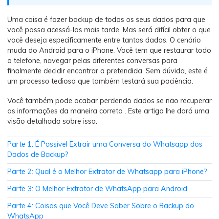
Backup e restauração
Fazer backup de até 18 tipos de dados e dados do
Uma coisa é fazer backup de todos os seus dados para que
WhatsApp para o computador. E restaurar
você possa acessá-los mais tarde. Mas será difícil obter o que
backups facilmente.
você deseja especificamente entre tantos dados. O cenário
muda do Android para o iPhone. Você tem que restaurar todo
o telefone, navegar pelas diferentes conversas para
Recuperar visulização única de WhatsApp
finalmente decidir encontrar a pretendida. Sem dúvida, este é
Recupere todas as mídias de visulização única do
um processo tedioso que também testará sua paciência.
WhatsApp — fotos, vídeos e mensagens de voz.
Você também pode acabar perdendo dados se não recuperar
as informações da maneira correta . Este artigo lhe dará uma
visão detalhada sobre isso.
App
Parte 1: É Possível Extrair uma Conversa do Whatsapp dos
Mutsapper
Dados de Backup?
Transferir dados do WhatsApp e WhatsApp
Parte 2: Qual é o Melhor Extrator de Whatsapp para iPhone?
Business sem redefinição de fábrica.
Parte 3: O Melhor Extrator de WhatsApp para Android
Parte 4: Coisas que Você Deve Saber Sobre o Backup do
MobileTrans App
WhatsApp