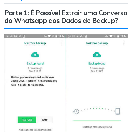
Transferir dados do telefone, dados do
WhatsApp e arquivos entre dispositivos.
Parte 1: É Possível Extrair uma Conversa
do Whatsapp dos Dados de Backup?
WeLastseen
O WeLastseen mantém seu WhatsApp conectado
e informado.