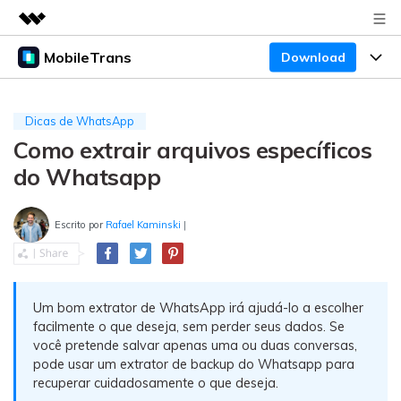
MobileTrans
Download
Produtos em destaque
Criatividade digital com IA generativa
Produtos
Negócios
Utilitários
Dicas de WhatsApp
Visão geral
Como extrair arquivos específicos
Preços
Sobre nós
Desktop
Soluções
do Whatsapp
Sala de imprensa
Centro de apoio
Preços para Windows
Transferência do WhatsApp
Transferir o WhatsApp e o WhatsApp Business
Escrito por
Rafael Kaminski
|
Loja
Blogs
Guia de usuario
Preços para Mac
entre dispositivos Android e iOS.
Temas em Destaque
Suporte
FAQ
Preços para empresas
Transferência de celular
BUSCAR
Um bom extrator de WhatsApp irá ajudá-lo a escolher
Temas em Destaque
Transferir mensagens, fotos, vídeos e muito mais
facilmente o que deseja, sem perder seus dados. Se
Mais suporte
Preços Educacionais
de celular para outro, celular para computador e
Download
você pretende salvar apenas uma ou duas conversas,
Temas em Destaque
vice-versa.
pode usar um extrator de backup do Whatsapp para
recuperar cuidadosamente o que deseja.
Concursos e eventos