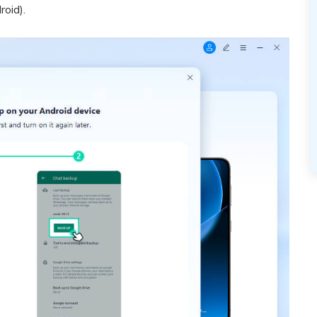
oid).