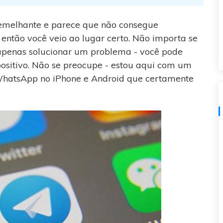
visulização única do
WhatsApp — fotos, vídeos e
emelhante e parece que não consegue
mensagens de voz.
 então você veio ao lugar certo. Não importa se
SAIBA MAIS
 apenas solucionar um problema - você pode
ositivo. Não se preocupe - estou aqui com um
 WhatsApp no iPhone e Android que certamente