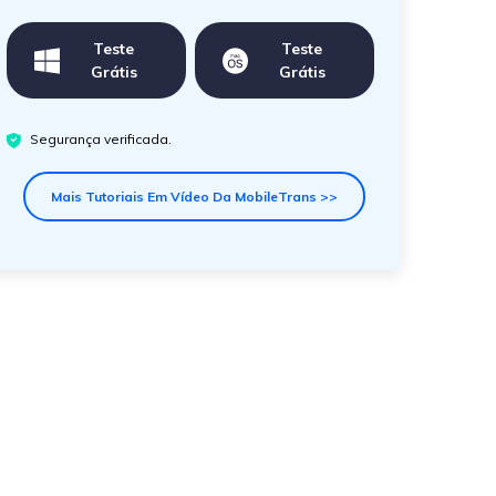
Teste
Teste
Grátis
Grátis
Segurança verificada.
Mais Tutoriais Em Vídeo Da MobileTrans >>