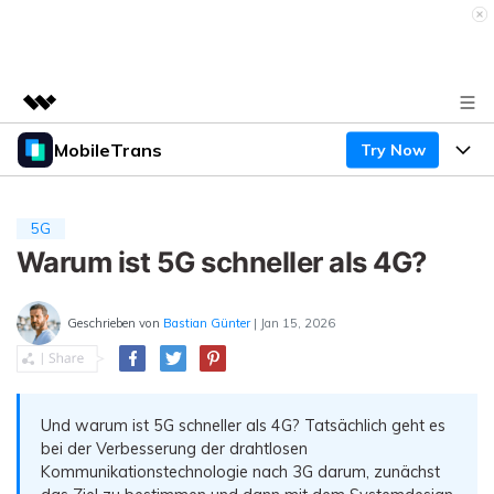
MobileTrans
Try Now
Top-Produkte
KI-gestützte digitale Kreativität
Produkte
Business
Dienstprogramme
5G
Überblick
Desktop
Warum ist 5G schneller als 4G?
Funktionen
Über uns
Lösungen
Mobile
Funktionen
Presseraum
Ressourcen
Geschrieben von
Bastian Günter
| Jan 15, 2026
Lösungen
Handydatenübertragung
Shop
Preise
Handy-Backup & Wiederherstellung
Preise für Windows
Und warum ist 5G schneller als 4G? Tatsächlich geht es
Support
Lernen & Unterstützung
bei der Verbesserung der drahtlosen
WhatsApp Manager
Preise für Mac
Kommunikationstechnologie nach 3G darum, zunächst
Wettbewerbe & Events