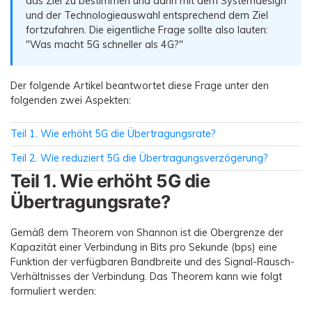
das Ziel zu bestimmen und dann mit dem Systemdesign
Übertragung anderer Apps
Preise für die App
Suche
und der Technologieauswahl entsprechend dem Ziel
Lernen
Geschäftsplan
fortzufahren. Die eigentliche Frage sollte also lauten:
Herunterladen
"Was macht 5G schneller als 4G?"
Hilfe erhalten
WEITERE THEMEN ERKUNDEN
Bildungsplan
Der folgende Artikel beantwortet diese Frage unter den
folgenden zwei Aspekten:
Teil 1. Wie erhöht 5G die Übertragungsrate?
Teil 2. Wie reduziert 5G die Übertragungsverzögerung?
Teil 1. Wie erhöht 5G die
Übertragungsrate?
Gemäß dem Theorem von Shannon ist die Obergrenze der
Kapazität einer Verbindung in Bits pro Sekunde (bps) eine
Funktion der verfügbaren Bandbreite und des Signal-Rausch-
Verhältnisses der Verbindung. Das Theorem kann wie folgt
formuliert werden: