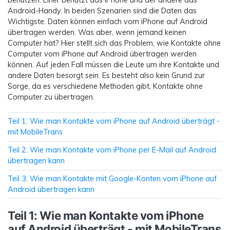
Übertragung anderer Apps
Preise für die App
Suche
Android-Handy. In beiden Szenarien sind die Daten das
Lernen
Geschäftsplan
Wichtigste. Daten können einfach vom iPhone auf Android
Herunterladen
übertragen werden. Was aber, wenn jemand keinen
Hilfe erhalten
WEITERE THEMEN ERKUNDEN
Bildungsplan
Computer hat? Hier stellt sich das Problem, wie Kontakte ohne
Computer vom iPhone auf Android übertragen werden
können. Auf jeden Fall müssen die Leute um ihre Kontakte und
andere Daten besorgt sein. Es besteht also kein Grund zur
Sorge, da es verschiedene Methoden gibt, Kontakte ohne
Computer zu übertragen.
Teil 1: Wie man Kontakte vom iPhone auf Android überträgt -
mit MobileTrans
Teil 2: Wie man Kontakte vom iPhone per E-Mail auf Android
übertragen kann
Teil 3: Wie man Kontakte mit Google-Konten vom iPhone auf
Android übertragen kann
Teil 1: Wie man Kontakte vom iPhone
auf Android überträgt - mit MobileTrans