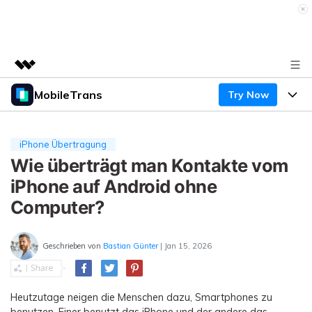
MobileTrans
Try Now
Top-Produkte
KI-gestützte digitale Kreativität
Produkte
Business
Dienstprogramme
iPhone Übertragung
Überblick
Desktop
Wie überträgt man Kontakte vom
Funktionen
Über uns
Lösungen
iPhone auf Android ohne
Mobile
Funktionen
Presseraum
Ressourcen
Computer?
Lösungen
Handydatenübertragung
Shop
Preise
Geschrieben von
Bastian Günter
| Jan 15, 2026
Handy-Backup & Wiederherstellung
Preise für Windows
Support
Lernen & Unterstützung
WhatsApp Manager
Preise für Mac
Heutzutage neigen die Menschen dazu, Smartphones zu
Wettbewerbe & Events
benutzen. Einer benutzt das iPhone und der andere das