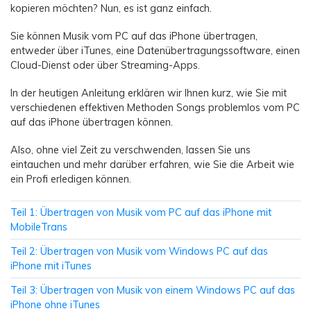
Übertragung anderer Apps
Preise für die App
Suche
kopieren möchten? Nun, es ist ganz einfach.
Lernen
Geschäftsplan
Sie können Musik vom PC auf das iPhone übertragen,
Herunterladen
Hilfe erhalten
entweder über iTunes, eine Datenübertragungssoftware, einen
WEITERE THEMEN ERKUNDEN
Bildungsplan
Cloud-Dienst oder über Streaming-Apps.
In der heutigen Anleitung erklären wir Ihnen kurz, wie Sie mit
verschiedenen effektiven Methoden Songs problemlos vom PC
auf das iPhone übertragen können.
Also, ohne viel Zeit zu verschwenden, lassen Sie uns
eintauchen und mehr darüber erfahren, wie Sie die Arbeit wie
ein Profi erledigen können.
Teil 1: Übertragen von Musik vom PC auf das iPhone mit
MobileTrans
Teil 2: Übertragen von Musik vom Windows PC auf das
iPhone mit iTunes
Teil 3: Übertragen von Musik von einem Windows PC auf das
iPhone ohne iTunes