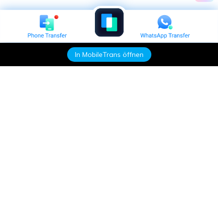
In MobileTrans öffnen
Hero Produkte
Wondershare
KI entdecken
Hilfe-Center