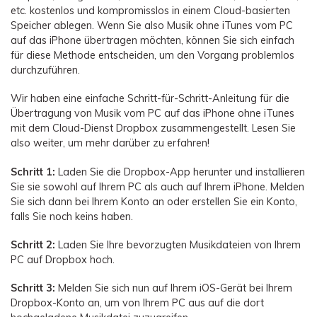
etc. kostenlos und kompromisslos in einem Cloud-basierten
Speicher ablegen. Wenn Sie also Musik ohne iTunes vom PC
MobileTrans App
auf das iPhone übertragen möchten, können Sie sich einfach
Übertragen Sie Ihre Telefondaten mühelos und
für diese Methode entscheiden, um den Vorgang problemlos
bewahren Sie Ihre Erinnerungen auf!
durchzuführen.
Weiterlesen
Wir haben eine einfache Schritt-für-Schritt-Anleitung für die
Übertragung von Musik vom PC auf das iPhone ohne iTunes
mit dem Cloud-Dienst Dropbox zusammengestellt. Lesen Sie
Jetzt Testen
also weiter, um mehr darüber zu erfahren!
Schritt 1:
Laden Sie die Dropbox-App herunter und installieren
Sie sie sowohl auf Ihrem PC als auch auf Ihrem iPhone. Melden
Sie sich dann bei Ihrem Konto an oder erstellen Sie ein Konto,
falls Sie noch keins haben.
Schritt 2:
Laden Sie Ihre bevorzugten Musikdateien von Ihrem
PC auf Dropbox hoch.
Schritt 3:
Melden Sie sich nun auf Ihrem iOS-Gerät bei Ihrem
Dropbox-Konto an, um von Ihrem PC aus auf die dort