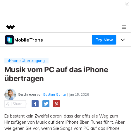
MobileTrans
Try Now
Top-Produkte
KI-gestützte digitale Kreativität
Produkte
Business
Dienstprogramme
iPhone Übertragung
Überblick
Desktop
Musik vom PC auf das iPhone
Funktionen
Über uns
Lösungen
übertragen
Mobile
Funktionen
Presseraum
Ressourcen
Lösungen
Geschrieben von
Bastian Günter
| Jan 15, 2026
Handydatenübertragung
Shop
Preise
Handy-Backup & Wiederherstellung
Preise für Windows
Support
Lernen & Unterstützung
Es besteht kein Zweifel daran, dass der offizielle Weg zum
WhatsApp Manager
Hinzufügen von Musik auf dem iPhone über iTunes führt. Aber
Preise für Mac
Wettbewerbe & Events
wie gehen Sie vor, wenn Sie Songs vom PC auf das iPhone