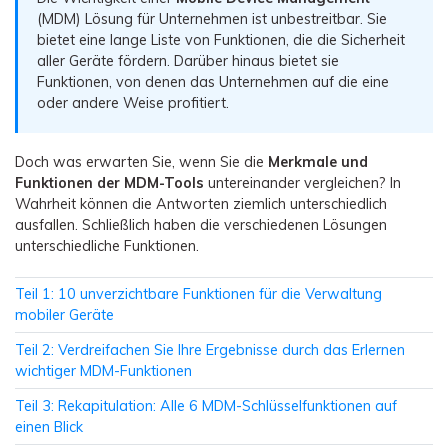
Übertragung anderer Apps
Preise für die App
Suche
(MDM) Lösung für Unternehmen ist unbestreitbar. Sie
Lernen
bietet eine lange Liste von Funktionen, die die Sicherheit
Geschäftsplan
aller Geräte fördern. Darüber hinaus bietet sie
Herunterladen
Hilfe erhalten
WEITERE THEMEN ERKUNDEN
Bildungsplan
Funktionen, von denen das Unternehmen auf die eine
oder andere Weise profitiert.
Doch was erwarten Sie, wenn Sie die
Merkmale und
Funktionen der MDM-Tools
untereinander vergleichen? In
Wahrheit können die Antworten ziemlich unterschiedlich
ausfallen. Schließlich haben die verschiedenen Lösungen
unterschiedliche Funktionen.
Teil 1: 10 unverzichtbare Funktionen für die Verwaltung
mobiler Geräte
Teil 2: Verdreifachen Sie Ihre Ergebnisse durch das Erlernen
wichtiger MDM-Funktionen
Teil 3: Rekapitulation: Alle 6 MDM-Schlüsselfunktionen auf
einen Blick