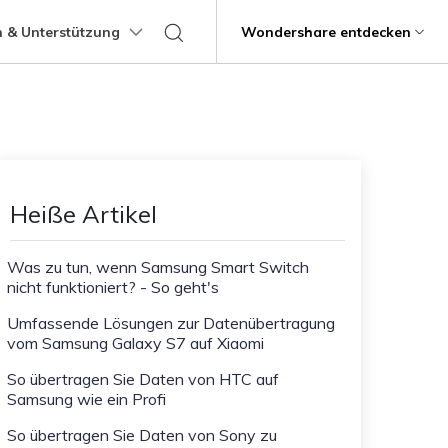
 & Unterstützung
Support
Wondershare entdecken
programme
Über Wondershare
ungen
Lernen
Übertragung anderer
Hilfe erhalten
Geschäftsplan
Bildungsplan
Produkte
Dienstprogramme
Business
Apps
ps
Benutzerhandbuch
Kontaktieren Sie uns
g
Über uns
Mutsapper
Kik Übertragung Tipps
it
Dr.Fone
Video-Übertragung
Fotoübertragung
stipps
Videotutorials
Hilfezentrum
rstellung verlorener
WhatsApp-Daten ohne Werksreset
Line Transfer Tipps
Presseraum
Heiße Artikel
übertragen
Recoverit
FAQs
Blitzschneller
Kontaktübertragung
Viber Transfer Tipps
t
Shop
MobileTrans
t beschädigte Videos, Fotos
Übertrag
Was zu tun, wenn Samsung Smart Switch
Welastseen
nicht funktioniert? - So geht's
Support
Dateiübertragung
Nachrichtenübertragung
Halte Ihr WhatsApp verbunden und
e
informiert.
ng mobiler Geräte.
Umfassende Lösungen zur Datenübertragung
vom Samsung Galaxy S7 auf Xiaomi
Trans
rtragung von Telefon zu
So übertragen Sie Daten von HTC auf
Samsung wie ein Profi
fe
Kindersicherung.
So übertragen Sie Daten von Sony zu