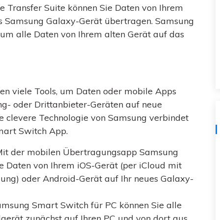
e Transfer Suite können Sie Daten von Ihrem
Kostenloser herunterladen
Alle Produkte ansehen
ues Samsung Galaxy-Gerät übertragen. Samsung
, um alle Daten von Ihrem alten Gerät auf das
en viele Tools, um Daten oder mobile Apps
g- oder Drittanbieter-Geräten auf neue
e clevere Technologie von Samsung verbindet
mart Switch App.
it der mobilen Übertragungsapp Samsung
he Daten von Ihrem iOS-Gerät (per iCloud mit
ng) oder Android-Gerät auf Ihr neues Galaxy-
msung Smart Switch für PC können Sie alle
gerät zunächst auf Ihren PC und von dort aus