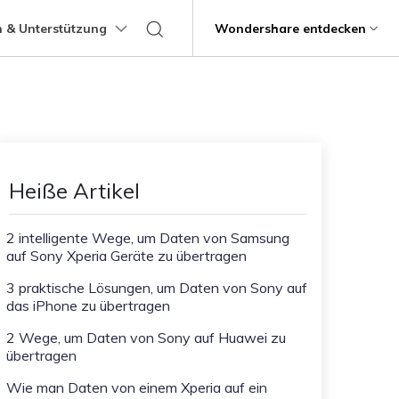
 & Unterstützung
Support
Wondershare entdecken
programme
Über Wondershare
ungen
Lernen
Übertragung anderer
Hilfe erhalten
Geschäftsplan
Bildungsplan
Produkte
Dienstprogramme
Business
Apps
ps
Benutzerhandbuch
Kontaktieren Sie uns
g
Über uns
Mutsapper
Kik Übertragung Tipps
it
Dr.Fone
Video-Übertragung
Fotoübertragung
stipps
Videotutorials
Hilfezentrum
rstellung verlorener
WhatsApp-Daten ohne Werksreset
Line Transfer Tipps
Presseraum
Heiße Artikel
übertragen
Recoverit
FAQs
Blitzschneller
Kontaktübertragung
Viber Transfer Tipps
t
Shop
MobileTrans
t beschädigte Videos, Fotos
Übertrag
2 intelligente Wege, um Daten von Samsung
Welastseen
auf Sony Xperia Geräte zu übertragen
Support
Dateiübertragung
Nachrichtenübertragung
Halte Ihr WhatsApp verbunden und
e
informiert.
ng mobiler Geräte.
3 praktische Lösungen, um Daten von Sony auf
das iPhone zu übertragen
Trans
rtragung von Telefon zu
2 Wege, um Daten von Sony auf Huawei zu
übertragen
fe
Kindersicherung.
Wie man Daten von einem Xperia auf ein