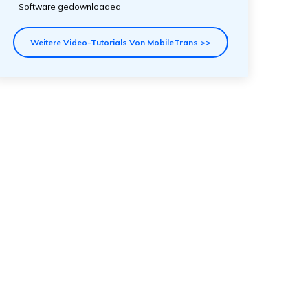
Software gedownloaded.
Weitere Video-Tutorials Von MobileTrans >>