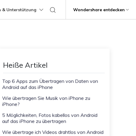
 & Unterstützung
Support
Wondershare entdecken
programme
Über Wondershare
ungen
Lernen
Übertragung anderer
Hilfe erhalten
Geschäftsplan
Bildungsplan
Produkte
Dienstprogramme
Business
Apps
ps
Benutzerhandbuch
Kontaktieren Sie uns
g
Über uns
Mutsapper
Kik Übertragung Tipps
it
Dr.Fone
Video-Übertragung
Fotoübertragung
stipps
Videotutorials
Hilfezentrum
rstellung verlorener
WhatsApp-Daten ohne Werksreset
Line Transfer Tipps
Presseraum
Heiße Artikel
übertragen
Recoverit
FAQs
Blitzschneller
Kontaktübertragung
Viber Transfer Tipps
t
Shop
MobileTrans
t beschädigte Videos, Fotos
Übertrag
Top 6 Apps zum Übertragen von Daten von
Welastseen
Android auf das iPhone
Support
Dateiübertragung
Nachrichtenübertragung
Halte Ihr WhatsApp verbunden und
e
informiert.
ng mobiler Geräte.
Wie übertragen Sie Musik von iPhone zu
iPhone?
Trans
rtragung von Telefon zu
5 Möglichkeiten, Fotos kabellos von Android
auf das iPhone zu übertragen
fe
Kindersicherung.
Wie übertrage ich Videos drahtlos von Android