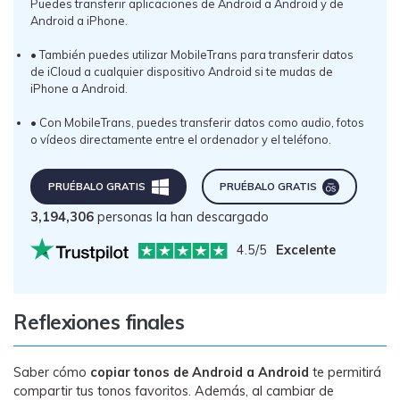
Puedes transferir aplicaciones de Android a Android y de
Android a iPhone.
• También puedes utilizar MobileTrans para transferir datos
de iCloud a cualquier dispositivo Android si te mudas de
iPhone a Android.
• Con MobileTrans, puedes transferir datos como audio, fotos
o vídeos directamente entre el ordenador y el teléfono.
PRUÉBALO GRATIS󠀲󠀩󠀡󠀠󠀡󠀠󠀣󠀥󠀳
󠀰PRUÉBALO GRATIS󠀲󠀩󠀡󠀠󠀡󠀠󠀣󠀥󠀳
3,194,307
personas la han descargado
4.5/5
Excelente
Reflexiones finales
Saber cómo
copiar tonos de Android a Android
te permitirá
compartir tus tonos favoritos. Además, al cambiar de