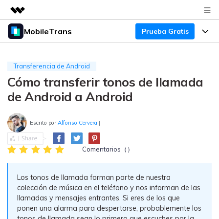
MobileTrans
Prueba Gratis
Productos destacados
Creatividad digital con AIGC
Productos
Empresas
Utilidades
Transferencia de Android
Resumen
Cómo transferir tonos de llamada
Precios
Quiénes somos
Para Escritorio
Soluciones
de Android a Android
Sala de prensa
Soporte
Precios para Windows
Transferencia de WhatsApp
Pasa datos de WhatsApp de
Escrito por
Alfonso Cervera
|
Tienda
Blog
Guía de Usuario
Precios para Mac
Android a iPhone o viceversa. Hace
y restaura copias de seguridad de
Comentarios（）
Tendencias
WhatsApp y más apps sociales.
Soporte
Preguntas Frecuentes
Precios para Empresas
Buscar
Tendencias
Los tonos de llamada forman parte de nuestra
Respaldo y Restauración
Más Soporte
Descuentos Educativos
colección de música en el teléfono y nos informan de las
Descargar
Concursos y eventos
Realiza y restaura copias de
llamadas y mensajes entrantes. Si eres de los que
seguridad de más de 18 tipos de
ponen una alarma para despertarse, probablemente los
Sobre Nosotros
ENCUENTRA MÁS SOLUCIONES
datos, incluyendo los datos de
tonos de llamada sean lo primero que escuches por la