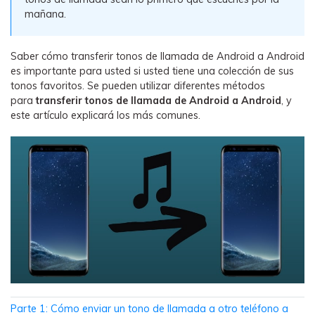
WhatsApp.
mañana.
Transferencia de Datos de un
Saber cómo transferir tonos de llamada de Android a Android
Celular a Otro
es importante para usted si usted tiene una colección de sus
tonos favoritos. Se pueden utilizar diferentes métodos
Transfiere contactos, fotos, música,
para
transferir tonos de llamada de Android a Android
, y
videos, SMS y otros tipos de
este artículo explicará los más comunes.
archivos de un teléfono a otro y a la
PC.
Apps
Mutsapper (Alias: Wutsapper)
Transfiere datos de WhatsApp y
WhatsApp Business sin restablecer los
valores de fábrica.
Parte 1: Cómo enviar un tono de llamada a otro teléfono a