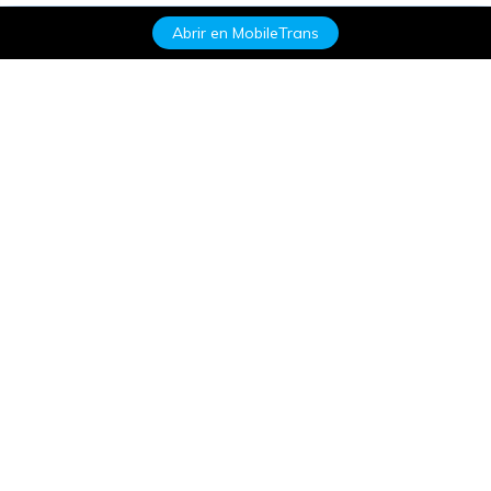
Abrir en MobileTrans
Productos
Wondershare
Explorar IA
Centro de soporte