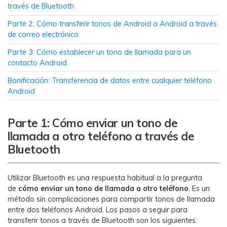
MobileTrans App
través de Bluetooth
Transfiere datos del teléfono, de
Parte 2: Cómo transferir tonos de Android a Android a través
WhatsApp y archivos entre dispositivos
de correo electrónico
iOS y Android.
Parte 3: Cómo establecer un tono de llamada para un
contacto Android
Welastseen
Bonificación: Transferencia de datos entre cualquier teléfono
WeLastseen te tiene al tanto de todo en
Android
WhatsApp.
Parte 1: Cómo enviar un tono de
llamada a otro teléfono a través de
Bluetooth
Utilizar Bluetooth es una respuesta habitual a la pregunta
de
cómo enviar un tono de llamada a otro teléfono
. Es un
método sin complicaciones para compartir tonos de llamada
entre dos teléfonos Android. Los pasos a seguir para
transferir tonos a través de Bluetooth son los siguientes: