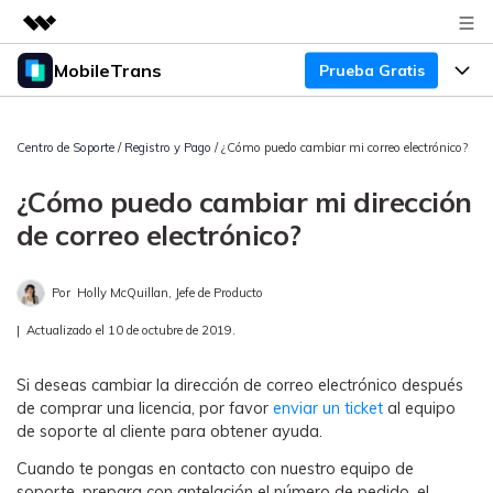
MobileTrans
Prueba Gratis
Productos destacados
Creatividad digital con AIGC
Productos
Empresas
Utilidades
Centro de Soporte
/
Registro y Pago
/ ¿Cómo puedo cambiar mi correo electrónico?
Resumen
Precios
Quiénes somos
Para Escritorio
¿Cómo puedo cambiar mi dirección
Soluciones
de correo electrónico?
Sala de prensa
Soporte
Precios para Windows
Transferencia de WhatsApp
Pasa datos de WhatsApp de
Tienda
Blog
Por
Holly McQuillan, Jefe de Producto
Guía de Usuario
Precios para Mac
Android a iPhone o viceversa. Hace
y restaura copias de seguridad de
|
Actualizado el 10 de octubre de 2019.
Tendencias
WhatsApp y más apps sociales.
Soporte
Preguntas Frecuentes
Precios para Empresas
Buscar
Si deseas cambiar la dirección de correo electrónico después
Tendencias
Respaldo y Restauración
de comprar una licencia, por favor
enviar un ticket
al equipo
Más Soporte
Descuentos Educativos
Descargar
de soporte al cliente para obtener ayuda.
Concursos y eventos
Realiza y restaura copias de
seguridad de más de 18 tipos de
Cuando te pongas en contacto con nuestro equipo de
Sobre Nosotros
ENCUENTRA MÁS SOLUCIONES
datos, incluyendo los datos de
soporte, prepara con antelación el número de pedido, el