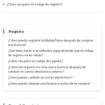
MobileTrans App
¿Cómo recupero mi código de registro?
Transfiere datos del teléfono, de
WhatsApp y archivos entre dispositivos
iOS y Android.
Welastseen
Registro
WeLastseen te tiene al tanto de todo en
¿Cómo puedo registrar mi MobileTrans después de comprar
WhatsApp.
una licencia?
¿Qué debo hacer si el software sigue diciendo que el código
de registro no es válido?
¿Cómo recupero el código de registro?
¿Cómo me registro con una nueva licencia después de
cambiar mi correo electrónico anterior?
¿Cómo puedo cambiar mi correo electrónico?
¿Cómo puedo obtener una factura o recibo de mi compra?