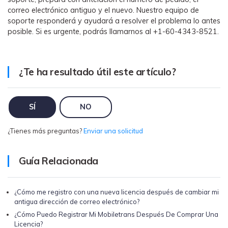
WhatsApp.
correo electrónico antiguo y el nuevo. Nuestro equipo de
soporte responderá y ayudará a resolver el problema lo antes
posible. Si es urgente, podrás llamarnos al +1-60-4343-8521.
Transferencia de Datos de un
Celular a Otro
Transfiere contactos, fotos, música,
¿Te ha resultado útil este artículo?
videos, SMS y otros tipos de
archivos de un teléfono a otro y a la
PC.
SÍ
NO
¿Tienes más preguntas?
Enviar una solicitud
Apps
Guía Relacionada
Mutsapper (Alias: Wutsapper)
Transfiere datos de WhatsApp y
WhatsApp Business sin restablecer los
¿Cómo me registro con una nueva licencia después de cambiar mi
valores de fábrica.
antigua dirección de correo electrónico?
¿Cómo Puedo Registrar Mi Mobiletrans Después De Comprar Una
Licencia?