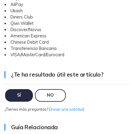
AliPay
WhatsApp.
Ukash
Diners Club
Transferencia de Datos de un
Qiwi Wallet
Celular a Otro
Discover/Novus
American Express
Transfiere contactos, fotos, música,
Chinese Debit Card
videos, SMS y otros tipos de
Transferencia Bancaria
archivos de un teléfono a otro y a la
VISA/MasterCard/Eurocard
PC.
¿Te ha resultado útil este artículo?
Apps
SÍ
NO
Mutsapper (Alias: Wutsapper)
Transfiere datos de WhatsApp y
¿Tienes más preguntas?
Enviar una solicitud
WhatsApp Business sin restablecer los
valores de fábrica.
Guía Relacionada