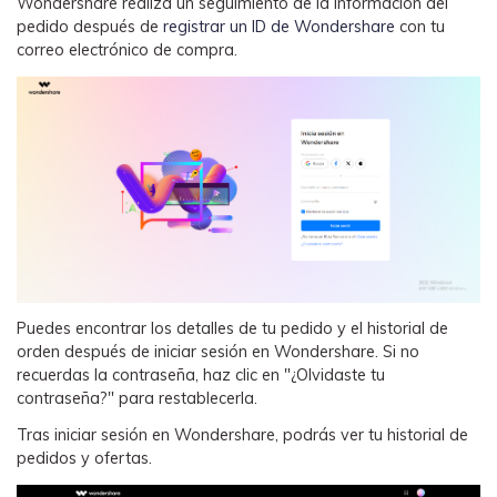
Wondershare realiza un seguimiento de la información del
WhatsApp.
pedido después de
registrar un ID de Wondershare
con tu
correo electrónico de compra.
Transferencia de Datos de un
Celular a Otro
Transfiere contactos, fotos, música,
videos, SMS y otros tipos de
archivos de un teléfono a otro y a la
PC.
Apps
Puedes encontrar los detalles de tu pedido y el historial de
orden después de iniciar sesión en Wondershare. Si no
Mutsapper (Alias: Wutsapper)
recuerdas la contraseña, haz clic en "¿Olvidaste tu
Transfiere datos de WhatsApp y
contraseña?" para restablecerla.
WhatsApp Business sin restablecer los
Tras iniciar sesión en Wondershare, podrás ver tu historial de
valores de fábrica.
pedidos y ofertas.