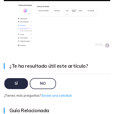
MobileTrans App
Transfiere datos del teléfono, de
WhatsApp y archivos entre dispositivos
iOS y Android.
Welastseen
WeLastseen te tiene al tanto de todo en
WhatsApp.
¿Te ha resultado útil este artículo?
SÍ
NO
¿Tienes más preguntas?
Enviar una solicitud
Guía Relacionada