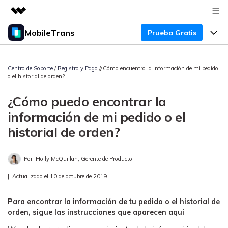
MobileTrans
Prueba Gratis
Productos destacados
Creatividad digital con AIGC
Productos
Empresas
Utilidades
Centro de Soporte
/
Registro y Pago
/¿Cómo encuentro la información de mi pedido
o el historial de orden?
Resumen
Precios
Quiénes somos
Para Escritorio
Soluciones
¿Cómo puedo encontrar la
Sala de prensa
Soporte
Precios para Windows
Transferencia de WhatsApp
información de mi pedido o el
Pasa datos de WhatsApp de
historial de orden?
Tienda
Blog
Guía de Usuario
Precios para Mac
Android a iPhone o viceversa. Hace
y restaura copias de seguridad de
Tendencias
Por
Holly McQuillan, Gerente de Producto
WhatsApp y más apps sociales.
Soporte
Preguntas Frecuentes
Precios para Empresas
Buscar
|
Actualizado el 10 de octubre de 2019.
Tendencias
Respaldo y Restauración
Más Soporte
Descuentos Educativos
Descargar
Concursos y eventos
Para encontrar la información de tu pedido o el historial de
Realiza y restaura copias de
orden, sigue las instrucciones que aparecen aquí
seguridad de más de 18 tipos de
Sobre Nosotros
ENCUENTRA MÁS SOLUCIONES
datos, incluyendo los datos de