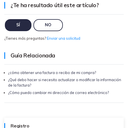
¿Te ha resultado útil este artículo?
WhatsApp.
Transferencia de Datos de un
SÍ
NO
Celular a Otro
Transfiere contactos, fotos, música,
¿Tienes más preguntas?
Enviar una solicitud
videos, SMS y otros tipos de
archivos de un teléfono a otro y a la
Guía Relacionada
PC.
¿cómo obtener una factura o recibo de mi compra?
Apps
¿Qué debo hacer si necesito actualizar o modificar la información
de la factura?
Mutsapper (Alias: Wutsapper)
¿Cómo puedo cambiar mi dirección de correo electrónico?
Transfiere datos de WhatsApp y
WhatsApp Business sin restablecer los
valores de fábrica.
Registro