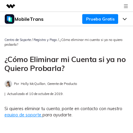
MobileTrans
Prueba Gratis
Productos destacados
Creatividad digital con AIGC
Productos
Empresas
Utilidades
Centro de Soporte
/
Registro y Pago
/ ¿Cómo eliminar mi cuenta si ya no quiero
probarla?
Resumen
Precios
Quiénes somos
Para Escritorio
Soluciones
¿Cómo Eliminar mi Cuenta si ya no
Sala de prensa
Soporte
Precios para Windows
Transferencia de WhatsApp
Quiero Probarla?
Pasa datos de WhatsApp de
Tienda
Blog
Guía de Usuario
Precios para Mac
Android a iPhone o viceversa. Hace
Por
Holly McQuillan, Gerente de Producto
y restaura copias de seguridad de
Tendencias
WhatsApp y más apps sociales.
Soporte
|
Actualizado el 10 de octubre de 2019.
Preguntas Frecuentes
Precios para Empresas
Buscar
Tendencias
Si quieres eliminar tu cuenta, ponte en contacto con nuestro
Respaldo y Restauración
Más Soporte
Descuentos Educativos
Descargar
equipo de soporte
para ayudarte.
Concursos y eventos
Realiza y restaura copias de
seguridad de más de 18 tipos de
Sobre Nosotros
ENCUENTRA MÁS SOLUCIONES
datos, incluyendo los datos de