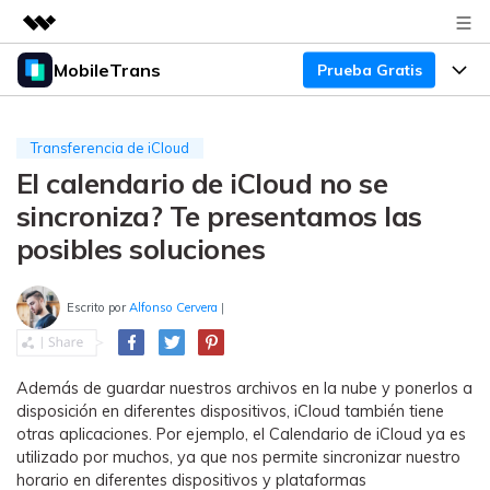
MobileTrans
Prueba Gratis
Productos destacados
Creatividad digital con AIGC
Productos
Empresas
Utilidades
Transferencia de iCloud
Resumen
El calendario de iCloud no se
Precios
Quiénes somos
Para Escritorio
Soluciones
sincroniza? Te presentamos las
Sala de prensa
Soporte
Precios para Windows
Transferencia de WhatsApp
posibles soluciones
Pasa datos de WhatsApp de
Tienda
Blog
Guía de Usuario
Precios para Mac
Android a iPhone o viceversa. Hace
Escrito por
Alfonso Cervera
|
y restaura copias de seguridad de
Tendencias
WhatsApp y más apps sociales.
Soporte
Preguntas Frecuentes
Precios para Empresas
Buscar
Tendencias
Además de guardar nuestros archivos en la nube y ponerlos a
Respaldo y Restauración
Más Soporte
disposición en diferentes dispositivos, iCloud también tiene
Descuentos Educativos
Descargar
Concursos y eventos
otras aplicaciones. Por ejemplo, el Calendario de iCloud ya es
Realiza y restaura copias de
utilizado por muchos, ya que nos permite sincronizar nuestro
seguridad de más de 18 tipos de
Sobre Nosotros
ENCUENTRA MÁS SOLUCIONES
horario en diferentes dispositivos y plataformas
datos, incluyendo los datos de