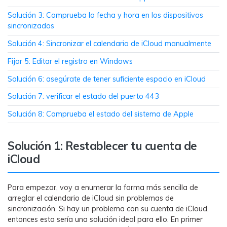
MobileTrans App
Solución 3: Comprueba la fecha y hora en los dispositivos
Transfiere datos del teléfono, de
sincronizados
WhatsApp y archivos entre dispositivos
iOS y Android.
Solución 4: Sincronizar el calendario de iCloud manualmente
Fijar 5: Editar el registro en Windows
Welastseen
Solución 6: asegúrate de tener suficiente espacio en iCloud
WeLastseen te tiene al tanto de todo en
WhatsApp.
Solución 7: verificar el estado del puerto 443
Solución 8: Comprueba el estado del sistema de Apple
Solución 1: Restablecer tu cuenta de
iCloud
Para empezar, voy a enumerar la forma más sencilla de
arreglar el calendario de iCloud sin problemas de
sincronización. Si hay un problema con su cuenta de iCloud,
entonces esta sería una solución ideal para ello. En primer