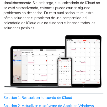
simultáneamente. Sin embargo, si tu calendario de iCloud no
WhatsApp.
se está sincronizando, entonces puede causar algunos
problemas no deseados. En esta publicación, te muestro
Transferencia de Datos de un
cómo solucionar el problema de uso compartido del
Celular a Otro
calendario de iCloud que no funciona cubriendo todas las
soluciones posibles.
Transfiere contactos, fotos, música,
videos, SMS y otros tipos de
archivos de un teléfono a otro y a la
PC.
Apps
Mutsapper (Alias: Wutsapper)
Transfiere datos de WhatsApp y
WhatsApp Business sin restablecer los
valores de fábrica.
Solución 1: Restablecer tu cuenta de iCloud
Solución 2: Actualizar el software de Apple en Windows