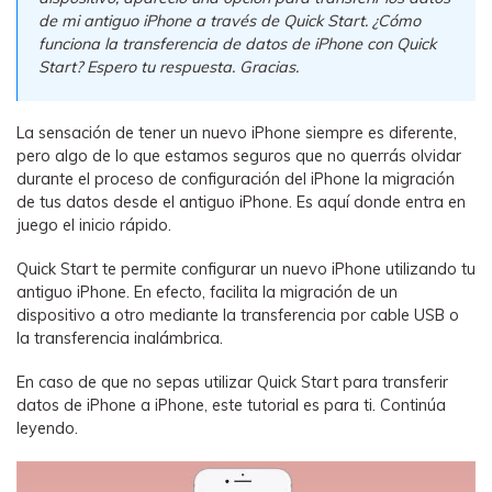
WhatsApp.
de mi antiguo iPhone a través de Quick Start. ¿Cómo
funciona la transferencia de datos de iPhone con Quick
Start? Espero tu respuesta. Gracias.
Transferencia de Datos de un
Celular a Otro
La sensación de tener un nuevo iPhone siempre es diferente,
Transfiere contactos, fotos, música,
pero algo de lo que estamos seguros que no querrás olvidar
videos, SMS y otros tipos de
durante el proceso de configuración del iPhone la migración
archivos de un teléfono a otro y a la
de tus datos desde el antiguo iPhone. Es aquí donde entra en
PC.
juego el inicio rápido.
Quick Start te permite configurar un nuevo iPhone utilizando tu
antiguo iPhone. En efecto, facilita la migración de un
Apps
dispositivo a otro mediante la transferencia por cable USB o
la transferencia inalámbrica.
Mutsapper (Alias: Wutsapper)
En caso de que no sepas utilizar Quick Start para transferir
Transfiere datos de WhatsApp y
datos de iPhone a iPhone, este tutorial es para ti. Continúa
WhatsApp Business sin restablecer los
leyendo.
valores de fábrica.