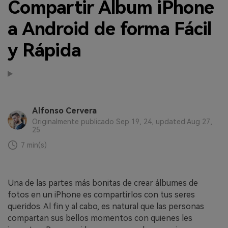
MobileTrans App
Compartir Álbum iPhone
Transfiere datos del teléfono, de
a Android de forma Fácil
WhatsApp y archivos entre dispositivos
iOS y Android.
y Rápida
Welastseen
WeLastseen te tiene al tanto de todo
en WhatsApp.
Alfonso Cervera
Originalmente publicado Sep 19, 24, updated Aug 27,
25
7 min(s)
Una de las partes más bonitas de crear álbumes de
fotos en un iPhone es compartirlos con tus seres
queridos. Al fin y al cabo, es natural que las personas
compartan sus bellos momentos con quienes les