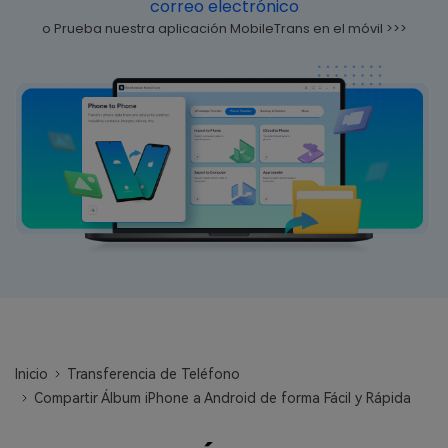
correo electrónico
WhatsApp.
o Prueba nuestra aplicación MobileTrans en el móvil >>>
Transferencia de Datos de un
Celular a Otro
Transfiere contactos, fotos, música,
videos, SMS y otros tipos de
archivos de un teléfono a otro y a la
PC.
Apps
Mutsapper (Alias: Wutsapper)
Transfiere datos de WhatsApp y
WhatsApp Business sin restablecer los
Inicio
Transferencia de Teléfono
valores de fábrica.
Compartir Álbum iPhone a Android de forma Fácil y Rápida