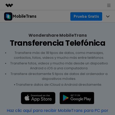
MobileTrans
Prueba Gratis
Productos destacados
Creatividad digital con AIGC
Productos
Empresas
Utilidades
Wondershare MobileTrans
Resumen
Transferencia Telefónica
Precios
Quiénes somos
Para Escritorio
Soluciones
Transfiere más de 18 tipos de datos, como mensajes,
Soporte
Sala de prensa
Precios para Windows
Transferencia de WhatsApp
contactos, fotos, videos y mucho más entre teléfonos.
Transfiere fotos, videos y mucho más desde un dispositivo
Pasa datos de WhatsApp de
Blog
Tienda
Android o iOS a una computadora.
Guía de Usuario
Precios para Mac
Android a iPhone o viceversa. Hace y
Transfiere directamente 5 tipos de datos del ordenador a
restaura copias de seguridad de
dispositivos móviles.
Tendencias
WhatsApp y más apps sociales.
Soporte
Preguntas Frecuentes
Precios para Empresas
Buscar
Transfiere datos de iCloud a Android directamente.
Tendencias
Respaldo y Restauración
Más Soporte
Descuentos Educativos
Descargar
Concursos y eventos
Realiza y restaura copias de
seguridad de más de 18 tipos de
Sobre Nosotros
Haz clic aquí para recibir MobileTrans para PC por
ENCUENTRA MÁS SOLUCIONES
datos, incluyendo los datos de