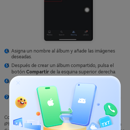
Asigna un nombre al álbum y añade las imágenes
deseadas.
Después de crear un álbum compartido, pulsa el
botón
Compartir
de la esquina superior derecha.
Toca "
Compartir
" en la siguiente pantalla y, a
continuación, selecciona
Crear Enlace
.
Una vez creado el enlace, utiliza
Copiar Enlace
para
copiarlo y compartirlo con tus amigos.
Como puedes ver, compartir un álbum de fotos de
iPhone con un teléfono Android mediante la aplicación