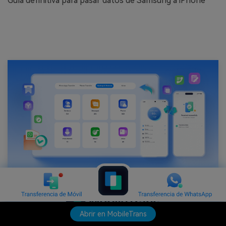
Guía definitiva para pasar datos de Samsung a iPhone
Abrir en MobileTrans
Transfiere hasta 18 tipos de datos entre más de