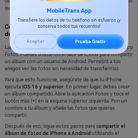
Google Fotos es muy sencillo. ¡El único inconveniente es
que
debes tener una cuenta de Google
!
MobileTrans App
Transfiere los datos de tu teléfono sin esfuerzo ¡y
Compartir Álbum de iPhone a Android a través
conserva todos tus recuerdos!
de iCloud Link
Aceptar
Prueba Gratis
Las fotos y los videos del iPhone se almacenan en la app
Fotos. Puedes utilizar un enlace de iCloud para compartir
un álbum con un usuario de Android. Permitirá a tus
amigos ver las fotos sin necesidad de transferirlas.
Para que esto funcione, asegúrate de que tu iPhone
ejecuta
iOS 16 y superior
. En primer lugar, debes crear
un álbum compartido. Abre la aplicación Fotos y toca el
botón más (+) en la esquina superior izquierda. Pon un
nombre a tu álbum y añade las fotos que quieras
compartir.
Después de eso, sigue estos pasos para
compartir el
álbum de fotos de iPhone a Android
utilizando el