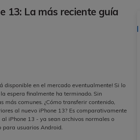
al
y no te pierdas nada útil.
,
d.
ne 13: La más reciente guía
s
Consejos de transferencia de iTunes
encia de iCloud
Convierte iTunes en un potente
 usar
gestor de medios con algunos
atos de
consejos sencillos.
ENCUENTRA MÁS SOLUCIONES
rá disponible en el mercado eventualmente! Si lo
la espera finalmente ha terminado. Sin
as más comunes. ¿Cómo transferir contenido,
teriores al nuevo iPhone 13? Es comparativamente
e al iPhone 13 - ya sean archivos normales o
 para usuarios Android.