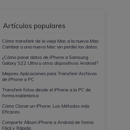
WeLastseen te tiene al tanto de
ayudarte a transferir datos
todo en WhatsApp.
a teléfonos Samsung!
#MobileTransto5G
Artículos populares
¡Aprende sobre la
tecnología 5G y obtén
Cómo transferir de la vieja Mac a la nueva Mac:
MobileTrans para
transferir datos!
Cambiar a una nueva Mac sin perder los datos
¿Cómo pasar datos de iPhone a Samsung
Galaxy S22 Ultra u otros dispositivos Android?
Mejores Aplicaciones para Transferir Archivos
de iPhone a PC
Transferir fotos desde el iPhone a la PC de
forma inalámbrica
Cómo Clonar un iPhone: Los Métodos más
Eficaces
Compartir Álbum iPhone a Android de forma
Fácil y Rápida