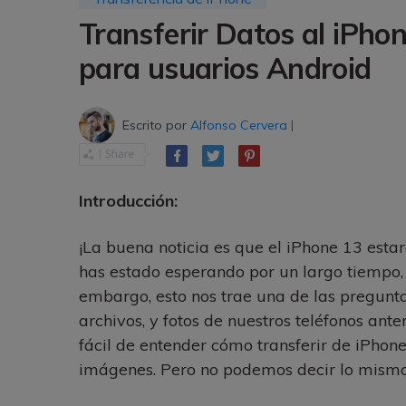
trucos para aprovechar 
Transfiere contactos, fotos
máximo tu nuevo Androi
Transferir Datos al iPho
música, videos, SMS y otro
tipos de archivos de un
para usuarios Android
Consejos de transfer
teléfono a otro y a la PC.
¿Qué tan increíble sería
iCloud para transferir d
tu teléfono?
Escrito por
Alfonso Cervera
|
Introducción:
¡La buena noticia es que el iPhone 13 esta
has estado esperando por un largo tiempo, 
embargo, esto nos trae una de las pregunt
archivos, y fotos de nuestros teléfonos an
fácil de entender cómo transferir de iPhon
imágenes. Pero no podemos decir lo mismo