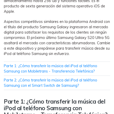
almacenamiento hasta 256 GB y funciones táctiles. Es el
WhatsApp.
producto de sexta generación del sistema operativo iOS de
Apple.
Transferencia de Datos de un
Aspectos competitivos similares en la plataforma Android con
Celular a Otro
el título del producto Samsung Galaxy ingresaron al mercado
Transfiere contactos, fotos, música,
digital para satisfacer los requisitos de los clientes sin ningún
videos, SMS y otros tipos de
compromiso. El próximo último Samsung Galaxy S20 Ultra 5G
archivos de un teléfono a otro y a la
asaltará el mercado con características abrumadoras. Cambie
a este dispositivo y prepárese para transferir música desde su
PC.
iPod al teléfono Samsung sin esfuerzo.
Parte 1: ¿Cómo transferir la música del iPod al teléfono
Apps
Samsung con Mobiletrans - Transferencia Telefónica?
Parte 2: ¿Cómo transferir la música del iPod al teléfono
Mutsapper (Alias: Wutsapper)
Samsung con el Smart Switch de Samsung?
Transfiere datos de WhatsApp y
WhatsApp Business sin restablecer los
Parte 1: ¿Cómo transferir la música del
valores de fábrica.
iPod al teléfono Samsung con