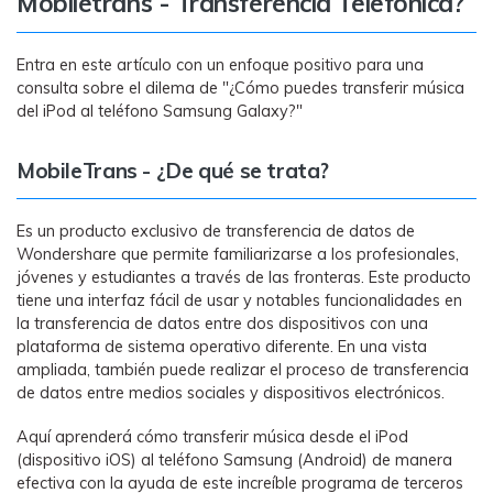
Mobiletrans - Transferencia Telefónica?
MobileTrans App
Transfiere datos del teléfono, de
WhatsApp y archivos entre dispositivos
Entra en este artículo con un enfoque positivo para una
iOS y Android.
consulta sobre el dilema de "¿Cómo puedes transferir música
del iPod al teléfono Samsung Galaxy?"
Welastseen
MobileTrans - ¿De qué se trata?
WeLastseen te tiene al tanto de todo en
WhatsApp.
Es un producto exclusivo de transferencia de datos de
Wondershare que permite familiarizarse a los profesionales,
jóvenes y estudiantes a través de las fronteras. Este producto
tiene una interfaz fácil de usar y notables funcionalidades en
la transferencia de datos entre dos dispositivos con una
plataforma de sistema operativo diferente. En una vista
ampliada, también puede realizar el proceso de transferencia
de datos entre medios sociales y dispositivos electrónicos.
Aquí aprenderá cómo transferir música desde el iPod
(dispositivo iOS) al teléfono Samsung (Android) de manera
efectiva con la ayuda de este increíble programa de terceros