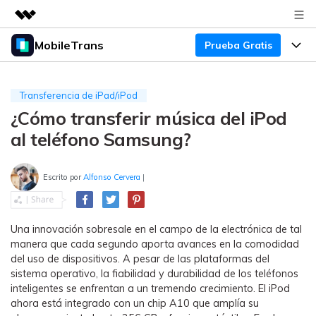
MobileTrans
Prueba Gratis
Productos destacados
Creatividad digital con AIGC
Productos
Empresas
Utilidades
Transferencia de iPad/iPod
Resumen
¿Cómo transferir música del iPod
Precios
Quiénes somos
Para Escritorio
Soluciones
al teléfono Samsung?
Sala de prensa
Soporte
Precios para Windows
Transferencia de WhatsApp
Pasa datos de WhatsApp de
Escrito por
Alfonso Cervera
|
Tienda
Blog
Guía de Usuario
Precios para Mac
Android a iPhone o viceversa. Hace
y restaura copias de seguridad de
Tendencias
WhatsApp y más apps sociales.
Soporte
Preguntas Frecuentes
Precios para Empresas
Una innovación sobresale en el campo de la electrónica de tal
Buscar
manera que cada segundo aporta avances en la comodidad
Tendencias
del uso de dispositivos. A pesar de las plataformas del
Respaldo y Restauración
Más Soporte
Descuentos Educativos
Descargar
sistema operativo, la fiabilidad y durabilidad de los teléfonos
Concursos y eventos
Realiza y restaura copias de
inteligentes se enfrentan a un tremendo crecimiento. El iPod
seguridad de más de 18 tipos de
Sobre Nosotros
ahora está integrado con un chip A10 que amplía su
ENCUENTRA MÁS SOLUCIONES
datos, incluyendo los datos de