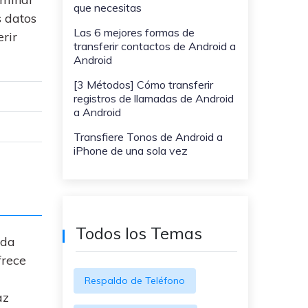
WeLastseen te tiene al tanto de
que necesitas
ayudarte a transferir datos
s datos
todo en WhatsApp.
a teléfonos Samsung!
Las 6 mejores formas de
rir
transferir contactos de Android a
#MobileTransto5G
Android
¡Aprende sobre la
[3 Métodos] Cómo transferir
tecnología 5G y obtén
MobileTrans para
registros de llamadas de Android
transferir datos!
a Android
Transfiere Tonos de Android a
iPhone de una sola vez
Todos los Temas
ada
frece
Respaldo de Teléfono
az