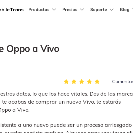
bileTrans
dos
Empresas
Productos
Quiénes somos
Precios
Soporte
Blog
Sala de prensa
U
Quiénes somos
a Escritorio
Nuestra historia
Conc
mas y gráficos
de PDF
Diagramas y gráficos
Productos de soluciones PDF
Creatividad de v
P
Preguntas Frecuentes
Más Soporte
Precios para Mac
Precios para Empres
e Oppo a Vivo
Empleo
EdrawMind
PDFelement
Filmora
R
Respaldo y Restauración
Creación y edición de PDF.
R
rencia de WhatsApp
Consejos de transferencia de Apps
Contacto
EdrawMax
UniConverter
Realiza y restaura copias de
PDFelement Cloud
R
Consejos y trucos para
rativos.
seguridad de más de 18 tipos
Gestión de documentos en la nube.
R
 de
maestro
aprovechar al máximo LINE, Kik,
DemoCreator
Viber y WeChat.
de datos, incluyendo los datos
sa.
PDFelement Online
D
Comenta
de WhatsApp.
Herramientas PDF online gratis.
G
encia de iPhone
Consejos de transferencia de iPad/iPod
HiPDF
M
uestros datos, lo que los hace vitales. Dos de las marc
eniales
Descubre algo nuevo que nos
Herramienta PDF online todo en uno gratis.
T
i te acabas de comprar un nuevo Vivo, te estarás
ambiar
hace amar aún más el
F
iPad/iPod.
Oppo a Vivo.
A
os
encia de Android
Consejos de transferencia de Samsung
existente a uno nuevo puede ser un proceso arriesgado
Ver todos los productos
ores
Explora tu dispositivo Samsung
, puedes sentirte confuso. Algunas apps requieren el