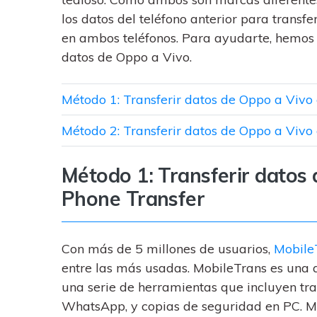
trucos para aprovechar 
Transfiere contactos, fotos
máximo tu nuevo Androi
los datos del teléfono anterior para transfe
música, videos, SMS y otro
tipos de archivos de un
en ambos teléfonos. Para ayudarte, hemos 
Consejos de transfer
teléfono a otro y a la PC.
datos de Oppo a Vivo.
¿Qué tan increíble sería
iCloud para transferir d
tu teléfono?
Método 1: Transferir datos de Oppo a Vivo
Método 2: Transferir datos de Oppo a Vivo
Método 1: Transferir datos
Phone Transfer
Con más de 5 millones de usuarios,
Mobile
entre las más usadas. MobileTrans es una ap
una serie de herramientas que incluyen tran
WhatsApp, y copias de seguridad en PC. Mob