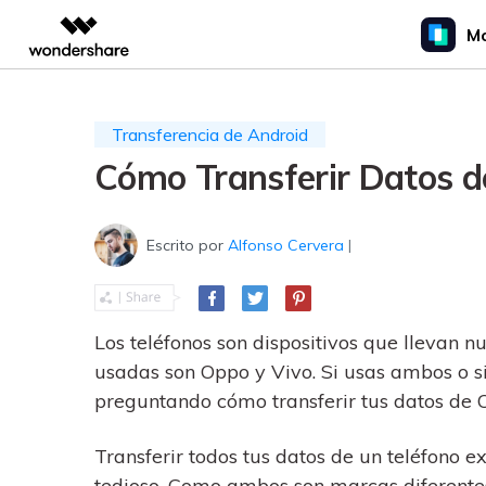
Mo
Productos destaca
Creatividad digital con AIGC
Resumen
Soluciones
Par
Tendencias
Transferencia de Android
Productos de creatividad de video
Productos de diagra
Soluciones 
Corporaciones
Guía de Usuario
Precios para Windows
Cómo Transferir Datos d
Filmora
EdrawMax
PDFelement
Educación
Transferencia de
Herramienta completa de edición de vídeo.
Diagramación sencilla.
Consejos de transfe
WhatsApp
Socios
ToMoviee AI
EdrawMind
Los mejores trucos de
Escrito por
Alfonso Cervera
|
Estudio creativo con IA todo en uno.
Mapas mentales colabo
Pasa datos de WhatsApp
WhatsApp para ser un 
Afiliados
de la mensajería.
Android a iPhone o vicever
UniConverter
Hace y restaura copias de
Conversión multimedia de alta velocidad.
Recursos
Consejos de transfer
seguridad de WhatsApp y
Media.io
Los teléfonos son dispositivos que llevan n
más apps sociales.
Una lista de consejos g
Generador de video, imágenes y música con IA.
usadas son Oppo y Vivo. Si usas ambos o s
que debes conocer al c
a un nuevo iPhone.
preguntando cómo transferir tus datos de 
Transferencia de Dat
Consejos de transfer
de un Celular a Otro
Transferir todos tus datos de un teléfono 
Hemos reunido los mej
tedioso. Como ambos son marcas diferentes