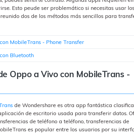
al
y no te pierdas nada útil.
,
d.
rirse. Esto peude ser problemático si necesitas usar lo
s
Consejos de transferencia de iTunes
reunido dos de los métodos más sencillos para transfe
encia de iCloud
Convierte iTunes en un potente
 usar
gestor de medios con algunos
atos de
consejos sencillos.
 con MobileTrans - Phone Transfer
 con Bluetooth
ENCUENTRA MÁS SOLUCIONES
 de Oppo a Vivo con MobileTrans -
Trans
de Wondershare es otra app fantástica clasific
licación de escritorio usada para transferir datos. O
sferencias de teléfono a teléfono, transferencias de
ileTrans es popular entre los usuarios por su interf