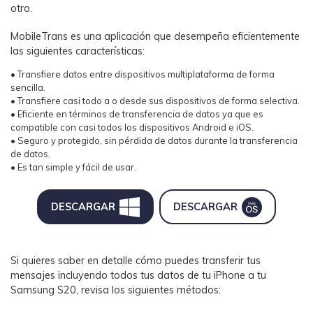
MobileTrans App
otro.
Transfiere datos del teléfono, de
MobileTrans es una aplicación que desempeña eficientemente
WhatsApp y archivos entre dispositivos
las siguientes características:
iOS y Android.
• Transfiere datos entre dispositivos multiplataforma de forma
sencilla.
Welastseen
• Transfiere casi todo a o desde sus dispositivos de forma selectiva.
WeLastseen te tiene al tanto de todo en
• Eficiente en términos de transferencia de datos ya que es
WhatsApp.
compatible con casi todos los dispositivos Android e iOS.
• Seguro y protegido, sin pérdida de datos durante la transferencia
de datos.
• Es tan simple y fácil de usar.
DESCARGAR
DESCARGAR
Si quieres saber en detalle cómo puedes transferir tus
mensajes incluyendo todos tus datos de tu iPhone a tu
Samsung S20, revisa los siguientes métodos: