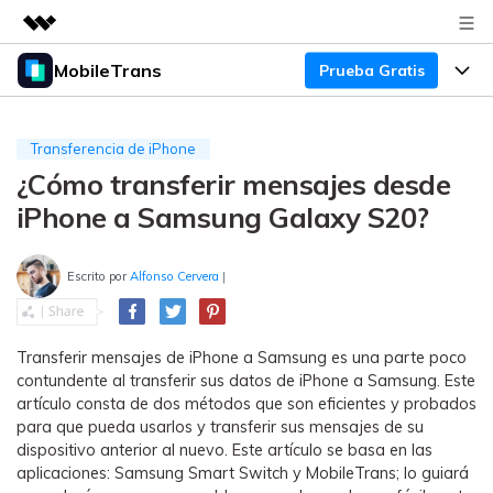
MobileTrans
Prueba Gratis
Productos destacados
Creatividad digital con AIGC
Productos
Empresas
Utilidades
Transferencia de iPhone
Resumen
¿Cómo transferir mensajes desde
Precios
Quiénes somos
Para Escritorio
Soluciones
iPhone a Samsung Galaxy S20?
Sala de prensa
Soporte
Precios para Windows
Transferencia de WhatsApp
Pasa datos de WhatsApp de
Escrito por
Alfonso Cervera
|
Tienda
Blog
Guía de Usuario
Precios para Mac
Android a iPhone o viceversa. Hace
y restaura copias de seguridad de
Tendencias
WhatsApp y más apps sociales.
Soporte
Preguntas Frecuentes
Precios para Empresas
Transferir mensajes de iPhone a Samsung es una parte poco
Buscar
contundente al transferir sus datos de iPhone a Samsung. Este
Tendencias
artículo consta de dos métodos que son eficientes y probados
Respaldo y Restauración
Más Soporte
Descuentos Educativos
Descargar
para que pueda usarlos y transferir sus mensajes de su
Concursos y eventos
Realiza y restaura copias de
dispositivo anterior al nuevo. Este artículo se basa en las
seguridad de más de 18 tipos de
Sobre Nosotros
aplicaciones: Samsung Smart Switch y MobileTrans; lo guiará
ENCUENTRA MÁS SOLUCIONES
datos, incluyendo los datos de