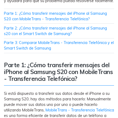
y ayudará para que su problema pueda resolverse fácilmente.
WhatsApp.
Parte 1: ¿Cómo transferir mensajes del iPhone al Samsung
Transferencia de Datos de un
S20 con MobileTrans - Transferencia Telefónica?
Celular a Otro
Parte 2: ¿Cómo transferir mensajes del iPhone al Samsung
Transfiere contactos, fotos, música,
s20 con el Smart Switch de Samsung?
videos, SMS y otros tipos de
Parte 3: Comparar MobileTrans - Transferencia Telefónica y el
archivos de un teléfono a otro y a la
Smart Switch de Samsung
PC.
Parte 1: ¿Cómo transferir mensajes del
iPhone al Samsung S20 con MobileTrans
Apps
- Transferencia Telefónica?
Mutsapper (Alias: Wutsapper)
Transfiere datos de WhatsApp y
Si está dispuesto a transferir sus datos desde el iPhone a su
WhatsApp Business sin restablecer los
Samsung S20, hay dos métodos para hacerlo: Manualmente
valores de fábrica.
puede mover sus datos uno por uno o puede hacerlo
utilizando MobileTrans,
MobileTrans - Transferencia Telefónica
es una forma eficiente de transferir datos de un teléfono a