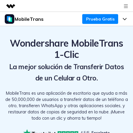
MobileTrans
Prueba Gratis
Productos destacados
Creatividad digital con AIGC
Productos
Empresas
Utilidades
Wondershare MobileTrans
Resumen
Precios
Quiénes somos
Para Escritorio
1-Clic
Soluciones
Sala de prensa
Soporte
Precios para Windows
Transferencia de WhatsApp
La mejor solución de Transferir Datos
Pasa datos de WhatsApp de
de un Celular a Otro.
Tienda
Blog
Guía de Usuario
Precios para Mac
Android a iPhone o viceversa. Hace
y restaura copias de seguridad de
MobileTrans es una aplicación de escritorio que ayuda a más
Tendencias
WhatsApp y más apps sociales.
Soporte
Preguntas Frecuentes
Precios para Empresas
Buscar
de 50,000,000 de usuarios a transferir datos de un teléfono a
Tendencias
otro, transfieren WhatsApp y otras aplicaciones sociales, y
Respaldo y Restauración
Más Soporte
Descuentos Educativos
restaurar datos de copias de seguridad en la nube. ¡Mueve
Descargar
Concursos y eventos
todo con un clic y ahorra tu tiempo!
Realiza y restaura copias de
seguridad de más de 18 tipos de
Sobre Nosotros
ENCUENTRA MÁS SOLUCIONES
datos, incluyendo los datos de
4.5/5
Excelente