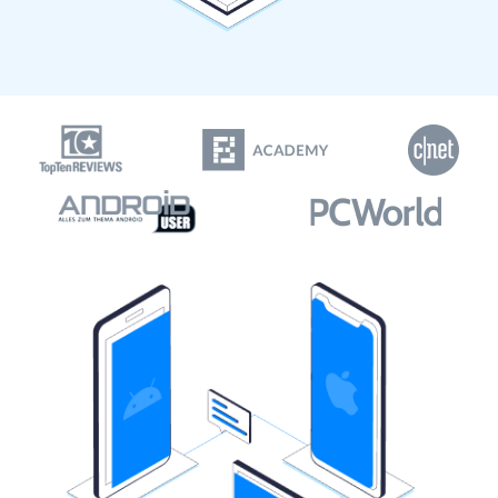
MobileTrans App
Transfiere datos del teléfono, de
WhatsApp y archivos entre dispositivos
iOS y Android.
Welastseen
WeLastseen te tiene al tanto de todo en
WhatsApp.