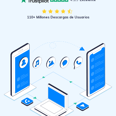
WhatsApp.
110+ Millones Descargas de Usuarios
Transferencia de Datos de un
Celular a Otro
Transfiere contactos, fotos, música,
videos, SMS y otros tipos de
archivos de un teléfono a otro y a la
PC.
Apps
Mutsapper (Alias: Wutsapper)
Transfiere datos de WhatsApp y
WhatsApp Business sin restablecer los
valores de fábrica.