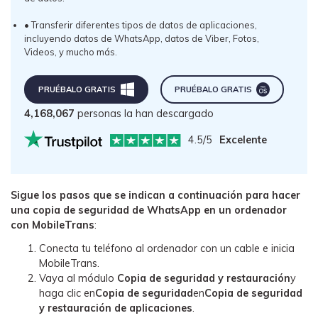
• Transferir diferentes tipos de datos de aplicaciones,
incluyendo datos de WhatsApp, datos de Viber, Fotos,
Videos, y mucho más.
PRUÉBALO GRATIS󠀲󠀩󠀡󠀠󠀡󠀠󠀣󠀥󠀳
󠀰PRUÉBALO GRATIS󠀲󠀩󠀡󠀠󠀡󠀠󠀣󠀥󠀳
4,168,067
personas la han descargado
4.5/5
Excelente
Sigue los pasos que se indican a continuación para hacer
una copia de seguridad de WhatsApp en un ordenador
con MobileTrans
:
Conecta tu teléfono al ordenador con un cable e inicia
MobileTrans.
Vaya al módulo
Copia de seguridad y restauración
y
haga clic en
Copia de seguridad
en
Copia de seguridad
y restauración de aplicaciones
.