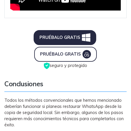
PRUÉBALO GRATIS󠀲󠀩󠀡󠀠󠀡󠀠󠀣󠀥󠀳
󠀰PRUÉBALO GRATIS󠀲󠀩󠀡󠀠󠀡󠀠󠀣󠀥󠀳
seguro y protegido
Conclusiones
Todos los métodos convencionales que hemos mencionado
deberían funcionar si planeas restaurar WhatsApp desde la
copia de seguridad local. Sin embargo, algunos de los pasos
requieren más conocimientos técnicos para completarlos con
éxito.