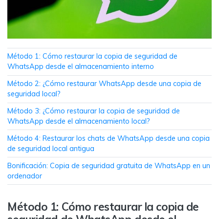
MobileTrans App
Transfiere datos del teléfono, de
WhatsApp y archivos entre dispositivos
iOS y Android.
Método 1: Cómo restaurar la copia de seguridad de
Welastseen
WhatsApp desde el almacenamiento interno
WeLastseen te tiene al tanto de todo en
Método 2: ¿Cómo restaurar WhatsApp desde una copia de
WhatsApp.
seguridad local?
Método 3: ¿Cómo restaurar la copia de seguridad de
WhatsApp desde el almacenamiento local?
Método 4: Restaurar los chats de WhatsApp desde una copia
de seguridad local antigua
Bonificación: Copia de seguridad gratuita de WhatsApp en un
ordenador
Método 1: Cómo restaurar la copia de