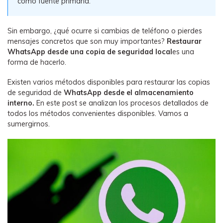
como fuente primaria.
WhatsApp.
Sin embargo, ¿qué ocurre si cambias de teléfono o pierdes
Transferencia de Datos de un
mensajes concretos que son muy importantes?
Restaurar
Celular a Otro
WhatsApp desde una copia de seguridad local
es una
forma de hacerlo.
Transfiere contactos, fotos, música,
videos, SMS y otros tipos de
Existen varios métodos disponibles para restaurar las copias
archivos de un teléfono a otro y a la
de seguridad de
WhatsApp desde el almacenamiento
PC.
interno.
En este post se analizan los procesos detallados de
todos los métodos convenientes disponibles. Vamos a
sumergirnos.
Apps
Mutsapper (Alias: Wutsapper)
Transfiere datos de WhatsApp y
WhatsApp Business sin restablecer los
valores de fábrica.