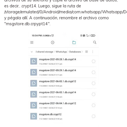
archivos de su teléfono y copie el archivo de base de datos,
es decir, .crypt14. Luego, sigue la ruta de
/storage/emulated/0/Android/media/com.whatsapp/Whatsapp/
y pégala allí. A continuación, renombre el archivo como
"msgstore.db.crpypt14".