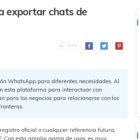
al
y no te pierdas nada útil.
,
d.
a exportar chats de
s
Consejos de transferencia de iTunes
encia de iCloud
Convierte iTunes en un potente
 usar
gestor de medios con algunos
atos de
consejos sencillos.
ENCUENTRA MÁS SOLUCIONES
ción WhatsApp para diferentes necesidades. Al
n esta plataforma para interactuar con
zan para los negocios para relacionarse con los
fronteras.
istro oficial o cualquier referencia futura,
F. Con esta amplia gama de usos, es muy