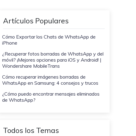
WeLastseen te tiene al tanto de
ayudarte a transferir datos
todo en WhatsApp.
a teléfonos Samsung!
Artículos Populares
#MobileTransto5G
¡Aprende sobre la
Cómo Exportar los Chats de WhatsApp de
tecnología 5G y obtén
iPhone
MobileTrans para
transferir datos!
¿Recuperar fotos borradas de WhatsApp y del
móvil? ¡Mejores opciones para iOS y Android! |
Wondershare MobileTrans
Cómo recuperar imágenes borradas de
WhatsApp en Samsung: 4 consejos y trucos
¿Cómo puedo encontrar mensajes eliminados
de WhatsApp?
Todos los Temas