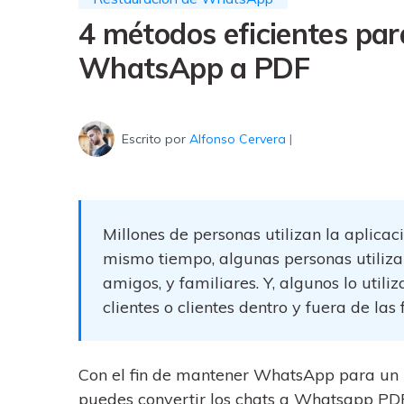
trucos para aprovechar 
Transfiere contactos, fotos
máximo tu nuevo Androi
4 métodos eficientes par
música, videos, SMS y otro
tipos de archivos de un
WhatsApp a PDF
Consejos de transfer
teléfono a otro y a la PC.
¿Qué tan increíble sería
iCloud para transferir d
tu teléfono?
Escrito por
Alfonso Cervera
|
Millones de personas utilizan la aplica
mismo tiempo, algunas personas utiliza
amigos, y familiares. Y, algunos lo utili
clientes o clientes dentro y fuera de las 
Con el fin de mantener WhatsApp para un reg
puedes convertir los chats a Whatsapp PD