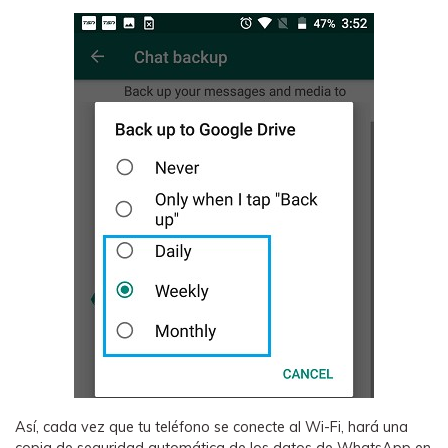
Así, cada vez que tu teléfono se conecte al Wi-Fi, hará una