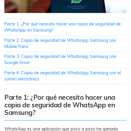
MobileTrans App
Transfiere datos del teléfono, de
WhatsApp y archivos entre dispositivos
iOS y Android.
Parte 1: ¿Por qué necesito hacer una copia de seguridad de
WhatsApp en Samsung?
Welastseen
Parte 2: Copia de seguridad de WhatsApp Samsung con
MobileTrans
WeLastseen te tiene al tanto de todo en
WhatsApp.
Parte 3: Copia de seguridad de WhatsApp Samsung con
Google Drive
Parte 4: Copia de seguridad de WhatsApp Samsung con el
correo electrónico
Parte 1: ¿Por qué necesito hacer una
copia de seguridad de WhatsApp en
Samsung?
WhatsApp es una aplicación que poco a poco ha ganado