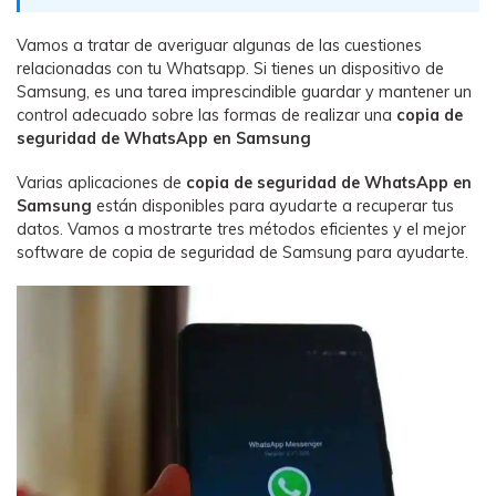
WhatsApp.
Vamos a tratar de averiguar algunas de las cuestiones
relacionadas con tu Whatsapp. Si tienes un dispositivo de
Transferencia de Datos de un
Samsung, es una tarea imprescindible guardar y mantener un
Celular a Otro
control adecuado sobre las formas de realizar una
copia de
seguridad de WhatsApp en Samsung
Transfiere contactos, fotos, música,
videos, SMS y otros tipos de
Varias aplicaciones de
copia de seguridad de WhatsApp en
archivos de un teléfono a otro y a la
Samsung
están disponibles para ayudarte a recuperar tus
PC.
datos. Vamos a mostrarte tres métodos eficientes y el mejor
software de copia de seguridad de Samsung para
ayudarte.
Apps
Mutsapper (Alias: Wutsapper)
Transfiere datos de WhatsApp y
WhatsApp Business sin restablecer los
valores de fábrica.