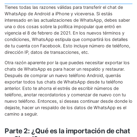
MobileTrans App
Tienes todas las razones válidas para transferir el chat de
Transfiere datos del teléfono, de
WhatsApp de Android a iPhone y viceversa. Si estás
WhatsApp y archivos entre dispositivos
interesado en las actualizaciones de WhatsApp, debes saber
iOS y Android.
una o dos cosas sobre la política impopular que entró en
vigencia el 8 de febrero de 2021. En los nuevos términos y
Welastseen
condiciones, WhatsApp estipula que compartirá los detalles
de tu cuenta con Facebook. Esto incluye número de teléfono,
WeLastseen te tiene al tanto de todo en
dirección IP, datos de transacciones, etc.
WhatsApp.
Otra razón aparente por la que puedes necesitar exportar los
chats de WhatsApp es para hacer un respaldo y restaurar.
Después de comprar un nuevo teléfono Android, querrás
exportar todos tus chats de WhatsApp desde tu teléfono
anterior. Esto te ahorra el estrés de escribir números de
teléfono, anotar recordatorios y comenzar de nuevo con tu
nuevo teléfono. Entonces, si deseas continuar desde donde lo
dejaste, hacer un respaldo de los datos de WhatsApp es el
camino a seguir.
Parte 2: ¿Qué es la importación de chat