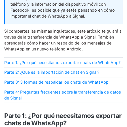
teléfono y la información del dispositivo móvil con
WhatsApp.
Facebook, es posible que ya estés pensando en cómo
importar el chat de WhatsApp a Signal.
Transferencia de Datos de un
Celular a Otro
Si compartes las mismas inquietudes, este artículo te guiará a
Transfiere contactos, fotos, música,
través de la transferencia de WhatsApp a Signal. También
videos, SMS y otros tipos de
aprenderás cómo hacer un respaldo de los mensajes de
archivos de un teléfono a otro y a la
WhatsApp en un nuevo teléfono Android.
PC.
Parte 1: ¿Por qué necesitamos exportar chats de WhatsApp?
Parte 2: ¿Qué es la importación de chat en Signal?
Apps
Parte 3: 3 formas de respaldar los chats de WhatsApp
Mutsapper (Alias: Wutsapper)
Parte 4: Preguntas frecuentes sobre la transferencia de datos
de Signal
Transfiere datos de WhatsApp y
WhatsApp Business sin restablecer los
valores de fábrica.
Parte 1: ¿Por qué necesitamos exportar
chats de WhatsApp?