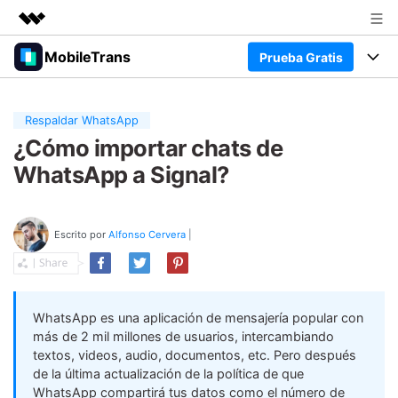
MobileTrans
Prueba Gratis
Productos destacados
Creatividad digital con AIGC
Productos
Empresas
Utilidades
Respaldar WhatsApp
Resumen
¿Cómo importar chats de
Precios
Quiénes somos
Para Escritorio
Soluciones
WhatsApp a Signal?
Sala de prensa
Soporte
Precios para Windows
Transferencia de WhatsApp
Pasa datos de WhatsApp de Android
Tienda
Escrito por
Alfonso Cervera
|
Blog
Guía de Usuario
a iPhone o viceversa. Hace y
Precios para Mac
restaura copias de seguridad de
Tendencias
WhatsApp y más apps sociales.
Soporte
Preguntas Frecuentes
Precios para Empresas
Buscar
Tendencias
WhatsApp es una aplicación de mensajería popular con
Respaldo y Restauración
Más Soporte
Descuentos Educativos
más de 2 mil millones de usuarios, intercambiando
Descargar
Concursos y eventos
Realiza y restaura copias de
textos, videos, audio, documentos, etc. Pero después
seguridad de más de 18 tipos de
de la última actualización de la política de que
Sobre Nosotros
ENCUENTRA MÁS SOLUCIONES
WhatsApp compartirá tus datos como el número de
datos, incluyendo los datos de