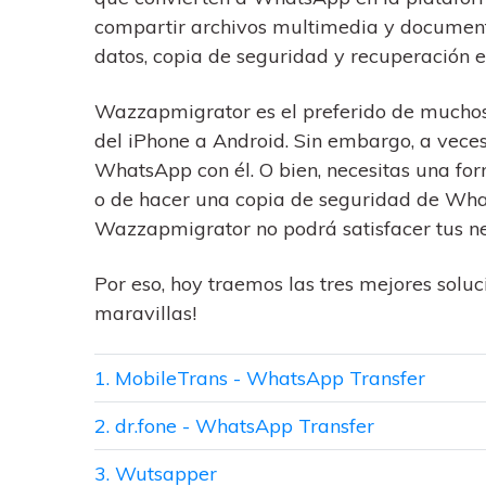
trucos para aprovechar 
Transfiere contactos, fotos
compartir archivos multimedia y documento
máximo tu nuevo Androi
música, videos, SMS y otro
datos, copia de seguridad y recuperación e
tipos de archivos de un
Consejos de transfer
teléfono a otro y a la PC.
¿Qué tan increíble sería
Wazzapmigrator es el preferido de muchos
iCloud para transferir d
del iPhone a Android. Sin embargo, a vece
tu teléfono?
WhatsApp con él. O bien, necesitas una fo
o de hacer una copia de seguridad de Wha
Wazzapmigrator no podrá satisfacer tus n
Por eso, hoy traemos las tres mejores sol
maravillas!
1. MobileTrans - WhatsApp Transfer
2. dr.fone - WhatsApp Transfer
3. Wutsapper