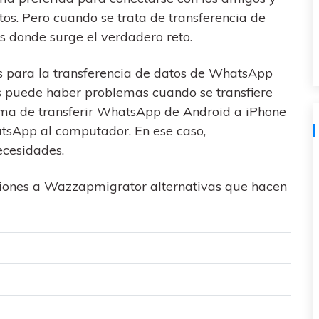
al
y no te pierdas nada útil.
,
s. Pero cuando se trata de transferencia de
d.
s
Consejos de transferencia de iTunes
s donde surge el verdadero reto.
encia de iCloud
Convierte iTunes en un potente
 usar
gestor de medios con algunos
 para la transferencia de datos de WhatsApp
atos de
consejos sencillos.
s puede haber problemas cuando se transfiere
rma de transferir WhatsApp de Android a iPhone
tsApp al computador. En ese caso,
ecesidades.
ENCUENTRA MÁS SOLUCIONES
uciones a Wazzapmigrator alternativas que hacen