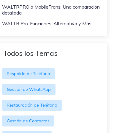
WeLastseen te tiene al tanto de
ayudarte a transferir datos
WALTRPRO o MobileTrans: Una comparación
todo en WhatsApp.
a teléfonos Samsung!
detallada
#MobileTransto5G
WALTR Pro: Funciones, Alternativa y Más
¡Aprende sobre la
tecnología 5G y obtén
MobileTrans para
transferir datos!
Todos los Temas
Respaldo de Teléfono
Gestión de WhatsApp
Restauración de Teléfono
Gestión de Contactos