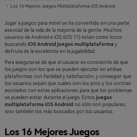
WhatsApp.
Los 16 Mejores Juegos Multiplataforma iOS Android
Transferencia de Datos de un
Jugar a juegos para móvil se ha convertido en una parte
Celular a Otro
esencial de la vida de la mayoría de la gente. Muchos
usuarios de Android e iOS (iOS 11) están como locos
Transfiere contactos, fotos, música,
buscando
iOS Android juegos multiplataforma
y
videos, SMS y otros tipos de
disfruta de la excelencia en la jugabilidad.
archivos de un teléfono a otro y a la
PC.
Para asegurarse de que el usuario es consciente de que
los juegos son los que se pueden ejecutar en ambas
plataformas con facilidad y satisfacción, y conseguir que
los usuarios sepan que cuáles son los pros y los contras
Apps
asociados con estas aplicaciones para que los problemas
se pueden evitar durante el juego. Estos
juegos
Mutsapper (Alias: Wutsapper)
multiplataforma iOS Android
no sólo son populares,
Transfiere datos de WhatsApp y
sino también los más buscados por los usuarios.
WhatsApp Business sin restablecer los
valores de fábrica.
Los 16 Mejores Juegos