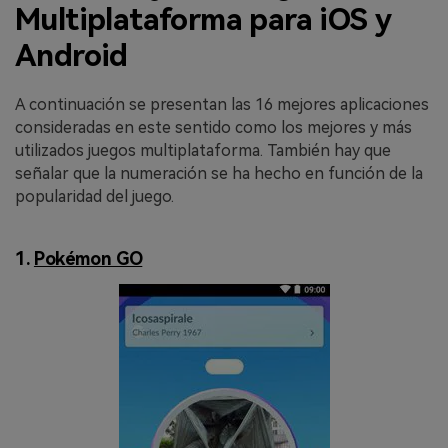
MobileTrans App
Multiplataforma para iOS y
Transfiere datos del teléfono, de
Android
WhatsApp y archivos entre dispositivos
iOS y Android.
A continuación se presentan las 16 mejores aplicaciones
consideradas en este sentido como los mejores y más
Welastseen
utilizados juegos multiplataforma. También hay que
WeLastseen te tiene al tanto de todo
señalar que la numeración se ha hecho en función de la
en WhatsApp.
popularidad del juego.
1.
Pokémon GO