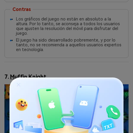
Contras
Los gráficos del juego no están en absoluto a la
altura. Por lo tanto, se aconseja a todos los usuarios
que ajusten la resolución del móvil para disfrutar del
juego.
El juego ha sido desarrollado pobremente, y por lo
tanto, no se recomienda a aquellos usuarios expertos
en tecnología.
7.
Muffin Knight