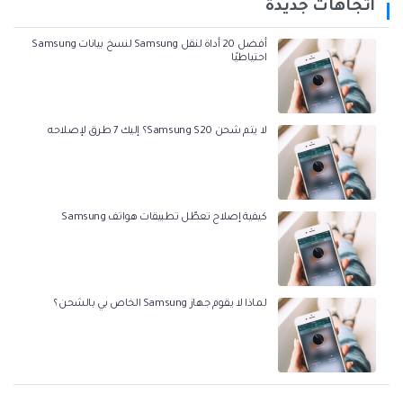
اتجاهات جديدة
أفضل 20 أداة لنقل Samsung لنسخ بيانات Samsung
احتياطيًا
لا يتم شحن Samsung S20؟ إليك 7 طرق لإصلاحه
كيفية إصلاح تعطّل تطبيقات هواتف Samsung
لماذا لا يقوم جهاز Samsung الخاص بي بالشحن؟