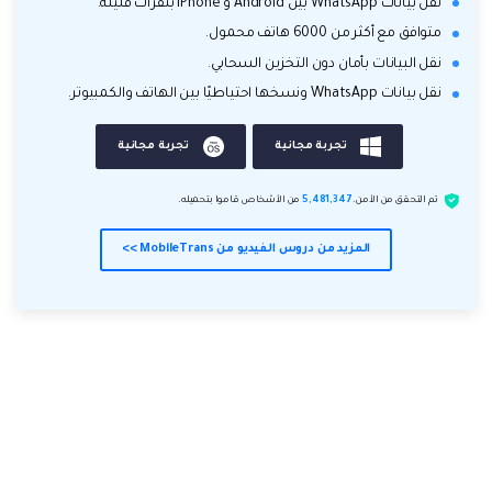
نقل بيانات WhatsApp بين Android و iPhone بنقرات قليلة.
متوافق مع أكثر من 6000 هاتف محمول.
نقل البيانات بأمان دون التخزين السحابي.
نقل بيانات WhatsApp ونسخها احتياطيًا بين الهاتف والكمبيوتر.
تجربة مجانية
تجربة مجانية
تم التحقق من الأمن.
5,481,347
من الأشخاص قاموا بتحميله.
المزيد من دروس الفيديو من MobileTrans >>