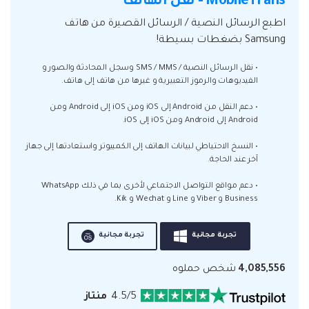
MobileTrans - نقل الهاتف
اطبع الرسائل النصية / الرسائل القصيرة من هاتف
Samsung بضغطات بسيطة!
• نقل الرسائل النصية / SMS / MMS وسجل المحادثة والصور و
الفيديوهات والرموز التعبيرية و غيرها من هاتف إلى هاتف.
• دعم النقل من Android إلى iOS ومن iOS إلى Android ومن
Android إلى Android ومن iOS إلى iOS.
• النسخ الاحتياطي لبيانات الهاتف إلى الكمبيوتر واستعادتها إلى جهاز
آخر عند الحاجة.
• دعم مواقع التواصل الاجتماعي لأخرى بما في ذلك WhatsApp
Business و Viber و Line و Wechat و Kik.
تجربة مجانية
تجربة مجانية
4,085,556
شخص حملوه
4.5/5
منتاز