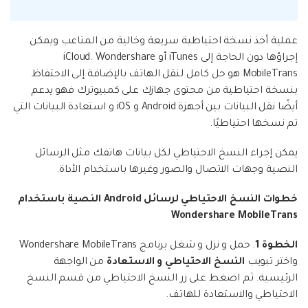
عملية أخذ نسخة احتياطية سريعة وخالية من المتاعب ويمكن
إجراؤها دون الحاجة إلى iTunes أو iCloud. Wondershare
MobileTrans هو حل كامل لنقل الهاتف بالإضافة إلى الاحتفاظ
بنسخة احتياطية من محتوى جهازك على كمبيوترك فهو يدعم
أيضًا نقل البيانات بين أجهزة Android و iOS و استعادة البيانات التي
تم نسخها احتياطيًا.
يمكن إجراء النسخ الاحتياطي لكل بيانات هاتفك مثل الرسائل
النصية وجهات الاتصال والصور وغيرها باستخدام الأداة.
خطوات النسخ الاحتياطي لرسائل Android النصية باستخدام
Wondershare MobileTrans
الخطوة 1
. حمل و نزل و شغل برنامج Wondershare MobileTrans
واختر تبويب
النسخ الاحتياطي و الاستعادة
من الواجهة
الرئيسية. ثم اضغط على زر النسخ الاحتياطي من قسم النسخ
الاحتياطي والاستعادة للهاتف.