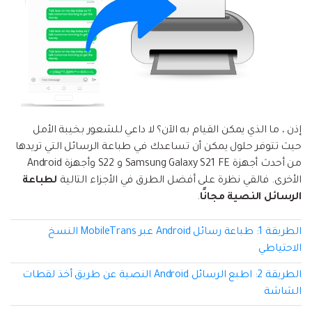
إعادة ضبط المصنع.
نقل WhatsApp
MobileTrans App
نقل بيانات الهاتف وبيانات WhatsApp والملفات بين
تحديث iOS
الأجهزة.
تعقب الموقع
Status Saver for WhatsApp
إذن ، ما الذي يمكن القيام به الآن؟ لا داعي للشعور بخيبة الأمل
حفاظ الحالة ، وقراءة الدردشات المحذوفة، واستخدام
حيث تتوفر حلول يمكن أن تساعدك في طباعة الرسائل التي تريدها
اثنين من WhatsApp، والمزيد من أجلك.
من أحدث أجهزة Samsung Galaxy S21 FE و S22 وأجهزة Android
الأخرى. فالقي نظرة على أفضل الطرق في الأجزاء التالية
لطباعة
الرسائل النصية مجانًا
.
الطريقة 1: طباعة رسائل Android عبر MobileTrans النسخ
الاحتياطي
الطريقة 2: اطبع الرسائل Android النصية عن طريق أخذ لقطات
الشاشة