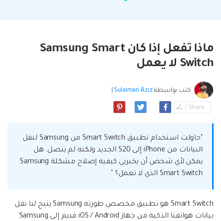
البحث
مشاهدة جميع المنتجات
إلى هاتف أو من هاتف إلى الكمبيوتر والعكس
Filmstock
الدعم
المواضيع الجديدة
FamiSafe
صحيح.
تأثيرات الفيديو والموسيقى والمزيد.
تحميل
الرقابة الأبوية والمراقبة.
Explore
Explore
تسجيل الدخول
المقالات المتميزة
مشاهدة جميع المنتجات
ماذا تفعل إذا كان Samsung Smart
Backup & Restore
MobileTrans
ملخص
ملخص
نقل بيانات الجوال.
Switch لا يعمل
عمل نسخ احتياطي الهاتف وبيانات WhatsApp
تعلم المزيد
على الكمبيوتر، واستعادتها بسهولة
دمج ملفات PDF
Explore
Repairit
قوالب الرسم التخطيطي
كتب بواسطة
Sulaiman Aziz
|
استعادة الفيديو التالف.
ملخص
محول PDF
جديد
Playlist Transfer
مشاهدة جميع المنتجات
نقل قوائم تشغيل الموسيقى من خدمة بث إلى
Video
قوالب PDF
أخرى.
"حاولت استخدام تطبيق Smart Switch من Samsung لنقل
Photo
Explore
البيانات من iPhone إلى S20 الجديد ولكنه لم يتصل. هل
يمكن لأي شخص أن يخبرني كيفية إصلاح مشكلة Samsung
ملخص
Creative Center
Smart Switch الذي لا تعمل؟ "
تطبيقات الهاتف
استعادة الصور
Mutsapper(سابق Wutsapper)
Smart Switch هو تطبيق مخصص طورته Samsung يتيح لنا نقل
نقل بيانات WhatsApp و WhatsApp Business بدون
بيانات هواتفنا الذكية من جهاز iOS / Android قديم إلى Samsung
إصلاح الفيديو