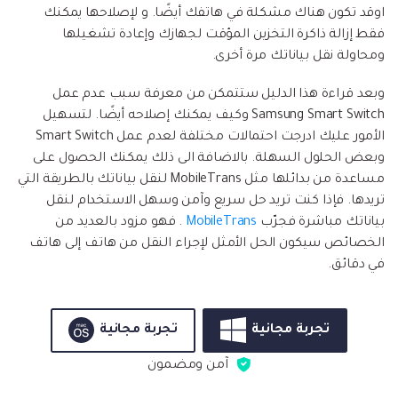
اوقد تكون هناك مشكلة في هاتفك أيضًا. و لإصلاحها يمكنك
فقط إزالة ذاكرة التخزين المؤقت لجهازك وإعادة تشغيلها
ومحاولة نقل بياناتك مرة أخرى.
وبعد قراءة هذا الدليل ستتمكن من معرفة سبب عدم عمل
Samsung Smart Switch وكيف يمكنك إصلاحه أيضًا. لتسهيل
الأمور عليك ادرجت احتمالات مختلفة لعدم عمل Smart Switch
وبعض الحلول السهلة. بالاضافة الى ذلك يمكنك الحصول على
مساعدة من بدائلها مثل MobileTrans لنقل بياناتك بالطريقة التي
تريدها. فإذا كنت تريد حل سريع وآمن وسهل الاستخدام لنقل
بياناتك مباشرة فجرّب
MobileTrans
. فهو مزود بالعديد من
الخصائص سيكون الحل الأمثل لإجراء النقل من هاتف إلى هاتف
في دقائق.
تجربة مجانية
تجربة مجانية
آمن ومضمون