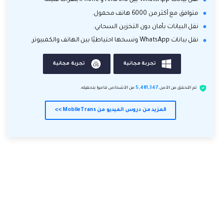
نقل بيانات WhatsApp بين Android و iPhone بنقرات قليلة.
متوافق مع أكثر من 6000 هاتف محمول.
نقل البيانات بأمان دون التخزين السحابي.
نقل بيانات WhatsApp ونسخها احتياطيًا بين الهاتف والكمبيوتر.
تجربة مجانية
تجربة مجانية
تم التحقق من الأمن.
5,481,347
من الأشخاص قاموا بتحميله.
المزيد من دروس الفيديو من MobileTrans >>