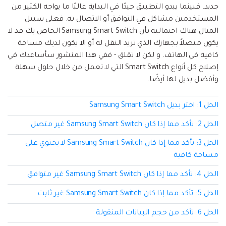
إعادة ضبط المصنع.
جديد. فبينما يبدو التطبيق جيدًا في البداية غالبًا ما يواجه الكثير من
المستخدمين مشاكل في التوافق أو الاتصال به. فعلى سبيل
نقل WhatsApp
MobileTrans App
المثال هناك احتمالية بأن Samsung Smart Switch الخاص بك قد لا
يكون متصلاً بجهازك الذي تريد النقل له أو الا يكون لديك مساحة
نقل بيانات الهاتف وبيانات WhatsApp والملفات بين
تحديث iOS
كافية في الهاتف. و لكن لا تقلق - ففي هذا المنشور سأساعدك في
الأجهزة.
إصلاح كل أنواع Smart Switch التي لا تعمل من خلال حلول سهلة
تعقب الموقع
وأفضل بديل لها أيضًا.
Status Saver for WhatsApp
حفاظ الحالة ، وقراءة الدردشات المحذوفة، واستخدام
الحل 1: اختر بديل Samsung Smart Switch
اثنين من WhatsApp، والمزيد من أجلك.
الحل 2: تأكد مما إذا كان Samsung Smart Switch غير متصل
الحل 3: تأكد مما إذا كان Samsung Smart Switch لا يحتوي على
مساحة كافية
الحل 4: تأكد مما إذا كان Samsung Smart Switch غير متوافق
الحل 5: تأكد مما إذا كان Samsung Smart Switch غير ثابت
الحل 6: تأكد من حجم البيانات المنقولة