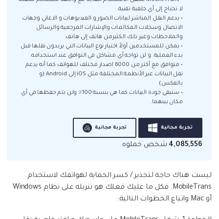
• MobileTrans سهل الاستخدام للغاية مع واجهة مستخدم سهلة
لا تحتاج إلى أي خلفية تقنية.
• يدعم النقل المباشر لبيانات الصور و الفيديوهات و الاغاني وجهات
الاتصال وسجلات المكالمات والإشارات المرجعية والرسائل
والملاحظات وغير ذلك الكثيرمن هاتف إلى هاتف.
• يمكن للمستخدمين أولاً اختيار نوع البيانات التي يريدون نقلها قبل
بدء العملية. و لن تواجه أي مشاكل في التوافق عند استخدامه.
• متوافق مع أكثر من 6000 اصدار مختلف للهواتف كما أنه يدعم
نقل البيانات عبر الأنظمة المختلفة مثل iOS إلى Android (و
بالعكس).
• ستبقى جودة البيانات كما هي بنسبة 100٪ ولن يتم حفظها في أي
مكان بينهما.
تجربة مجانية
تجربة مجانية
4,085,556
شخص حملوه
ليست هناك حاجة لتجذير / كسر الحماية لهواتفك لاستخدام
MobileTrans. فكل ما عليك فعلك هو تنزيله على نظام Windows
أو Mac واتباع الخطوات التالية: