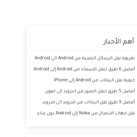
حفاظ الحالة ، وقراءة الدردشات المحذوفة،
 الصور من الايفون الى الكمبيوتر
واستخدام اثنين من WhatsApp، والمزيد من
أجلك.
يقة استعادة رسائل الواتس اب القديمه
أهم الأخبار
طريقة نقل الرسائل النصية من Android الى Android
أفضل 6 طرق لنقل الاسماء من Android إلى Android
كيفية نقل البيانات من Android إلى iPhone
أفضل 5 طرق لنقل الصور من اندرويد الى ايفون
أفضل 9 طرق نقل البيانات من اندرويد الى اندرويد
نقل جهات الاتصال من Nokia إلى Android دون عناء