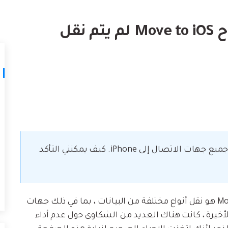
لتالف.
كيف تنقل
نصائح نقل iTunes
أفضل طر
[4 طرق سريعة] كيفية إصلاح Move to iOS لم يتم نقل
حوّل iTunes إلى مدير وسائط قوي مع
ات
ستخدامك لـ iCloud لنقل
بعض النصائح البسيطة.
تعلم المزيد
مرحبًا يا رفاق ، لا يقوم تطبيق Move to iOS بنقل جميع جهات الاتصال إلى iPhone. كيف يمكنني التأكد
نعلم جميعًا أن الغرض الوحيد من تطبيق Move to iOS هو نقل أنواع مختلفة من البيانات ، بما في ذلك جهات
 iPhone. ولكن في الآونة الأخيرة ، كانت هناك العديد من الشكاوى حول عدم أداء