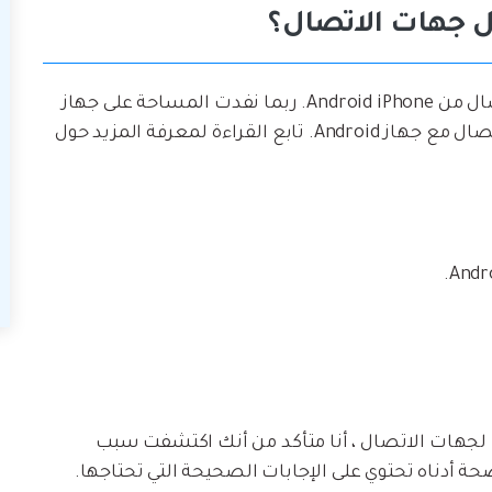
عدة أسباب وراء عدم نقل Move to iOS جهات الاتصال من Android iPhone. ربما نفدت المساحة على جهاز
iPhone الخاص بك ، وتمت مزامنة بعض جهات الاتصال مع جهاز Android. تابع القراءة لمعرفة المزيد حول
الآن بعد أن عرفت سبب عدم نقل ميزة Move to iOS لجهات الاتصال ، أنا متأكد من أنك اكتشفت سبب
 أدناه تحتوي على الإجابات الصحيحة التي تحتاجها.