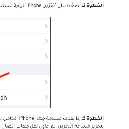
الخطوة 2:
اضغط على "تخزين iPhone" لرؤية مساحة التخزين المتاحة على جهاز iOS الخاص بك.
الخطوة 3:
إذا نفدت مسا
لتحرير مساحة التخزين. ثم حاول نقل جهات اتصال Android مرة أخرى عبر Move to iOS.