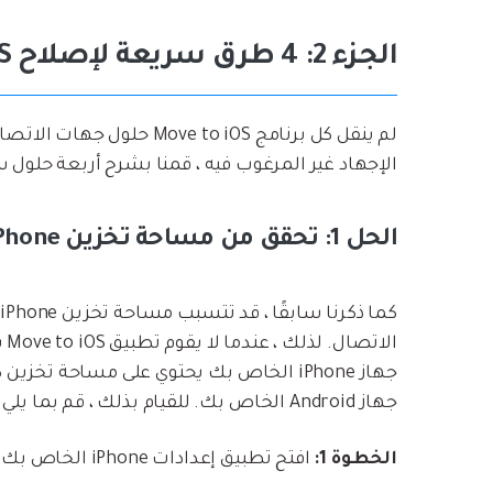
الجزء 2: 4 طرق سريعة لإصلاح Move to iOS لم ينقل جهات الاتصال
لم ينقل كل برنامج e to iOS
الإجهاد غير المرغوب فيه ، قمنا بشرح أربعة حلول
الحل 1: تحقق من مساحة تخزين iPhone الخاصة بك
ال
جهاز iPhone الخاص بك يحتوي على مساحة ت
جهاز Android الخاص بك. للقيام بذلك ، قم بما يلي ؛
الخطوة 1:
افتح تطبيق إعدادات iPhone الخاص بك وانتقل لأسفل ، وحدد موقع "عام" ، ثم انقر فوقه.