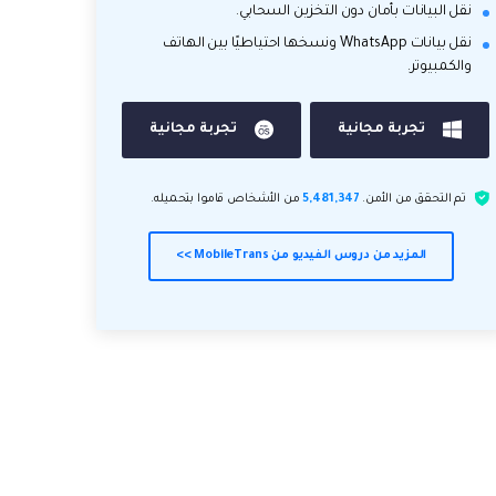
نقل البيانات بأمان دون التخزين السحابي.
نقل بيانات WhatsApp ونسخها احتياطيًا بين الهاتف
والكمبيوتر.
تجربة مجانية
تجربة مجانية
تم التحقق من الأمن.
5,481,347
من الأشخاص قاموا بتحميله.
المزيد من دروس الفيديو من MobileTrans >>