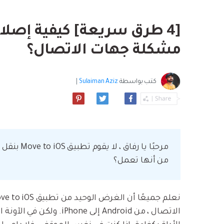
بسهولة
موسيقى والمزيد.
استعادة الفيديو ا
استفادة من Android الجديد.
نصائح نقل iCloud
مشاهدة جميع المنتج
ما مدى روعة ا
مشكلة جهات الاتصال؟
بيانات الهاتف؟
كتب بواسطة
Sulaiman Aziz
|
من أنها تعمل؟
الاتصال ، من Android إلى