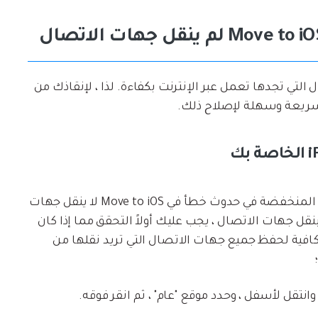
Mov حلول جهات الاتصال التي تجدها تعمل عبر الإنترنت بكفاءة. لذا ، لإنقاذك من
 سريعة وسهلة لإصلاح ذلك.
كما ذكرنا سابقًا ، قد تتسبب مساحة تخزين iPhone المنخفضة في حدوث خطأ في Move to iOS لا ينقل جهات
اتصال. لذلك ، عندما لا يقوم تطبيق Move to iOS بنقل جهات الاتصال ، يجب عليك أولاً التحقق مما إذا كان
خزين كافية لحفظ جميع جهات الاتصال التي تريد نقلها من