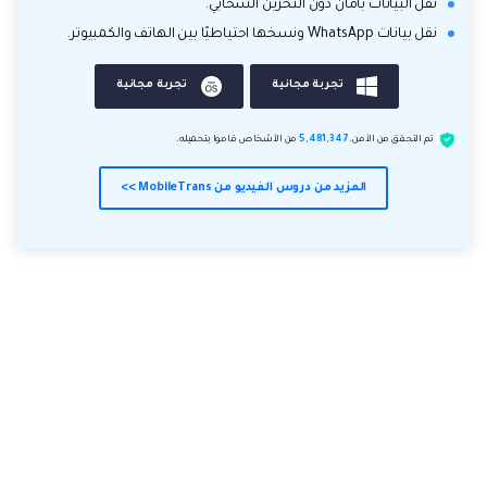
نقل البيانات بأمان دون التخزين السحابي.
نقل بيانات WhatsApp ونسخها احتياطيًا بين الهاتف والكمبيوتر.
تجربة مجانية
تجربة مجانية
تم التحقق من الأمن.
5,481,347
من الأشخاص قاموا بتحميله.
المزيد من دروس الفيديو من MobileTrans >>