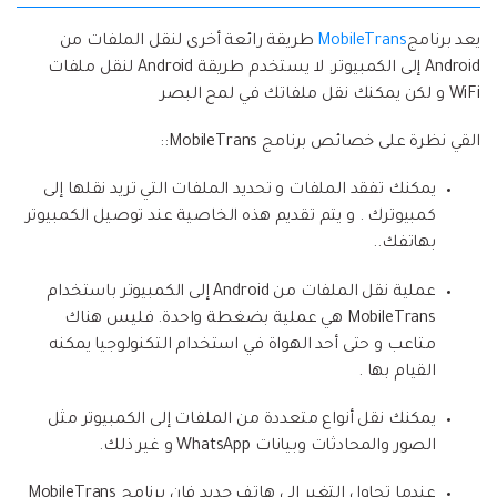
يعد برنامج
MobileTrans
طريقة رائعة أخرى لنقل الملفات من
Android إلى الكمبيوتر. لا يستخدم طريقة Android لنقل ملفات
WiFi و لكن يمكنك نقل ملفاتك في لمح البصر
القي نظرة على خصائص برنامج MobileTrans::
يمكنك تفقد الملفات و تحديد الملفات التي تريد نقلها إلى
كمبيوترك . و يتم تقديم هذه الخاصية عند توصيل الكمبيوتر
بهاتفك..
عملية نقل الملفات من Android إلى الكمبيوتر باستخدام
MobileTrans هي عملية بضغطة واحدة. فليس هناك
متاعب و حتى أحد الهواة في استخدام التكنولوجيا يمكنه
القيام بها .
يمكنك نقل أنواع متعددة من الملفات إلى الكمبيوتر مثل
الصور والمحادثات وبيانات WhatsApp و غير ذلك.
عندما تحاول التغير إلى هاتف جديد فإن برنامج MobileTrans