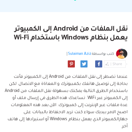
البحث
مشاهدة جميع المنتجات
إلى هاتف أو من هاتف إلى الكمبيوتر والعكس
Filmstock
الدعم
المواضيع الجديدة
FamiSafe
صحيح.
تأثيرات الفيديو والموسيقى والمزيد.
تحميل
الرقابة الأبوية والمراقبة.
Explore
Explore
تسجيل الدخول
المقالات المتميزة
مشاهدة جميع المنتجات
نقل الملفات من Android إلى الكمبيوتر
Backup & Restore
MobileTrans
ملخص
ملخص
نقل بيانات الجوال.
يعمل بنظام Windows باستخدام Wi-Fi
عمل نسخ احتياطي الهاتف وبيانات WhatsApp
تعلم المزيد
على الكمبيوتر، واستعادتها بسهولة
دمج ملفات PDF
Explore
Repairit
قوالب الرسم التخطيطي
كتب بواسطة
Sulaiman Aziz
|
استعادة الفيديو التالف.
ملخص
محول PDF
جديد
Playlist Transfer
مشاهدة جميع المنتجات
نقل قوائم تشغيل الموسيقى من خدمة بث إلى
Video
قوالب PDF
عندما تضطر إلى نقل الملفات من Android إلى الكمبيوتر فأنت
أخرى.
بحاجة إلى توصيل هاتفك بكمبيوترك و المعاناة مع الاتصال. لكن
Photo
Explore
باستخدام الطرق التالية يمكنك بسهولة نقل الملفات من Android
إلى الكمبيوتر عبر WiFi. تساعدك هذه الطرق في إرسال ملف أو
ملخص
Creative Center
تطبيقات الهاتف
عدة ملفات عبر الإنترنت إلى كمبيوترك. الآن بعد هذه المعلومات
اصبح الامر بيديك سواء كنت تريد الاحتفاظ بالبيانات على
استعادة الصور
Mutsapper(سابق Wutsapper)
جهازالكمبيوتر الذي يعمل بنظام Windows أو استيرادها إلى هاتف
آخر.
نقل بيانات WhatsApp و WhatsApp Business بدون
إصلاح الفيديو