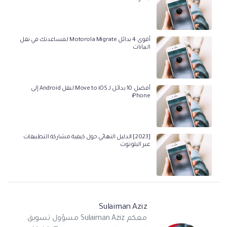
أقوى 4 بدائل Motorola Migrate لمساعدتك في نقل
البيانات
أفضل 10 بدائل لـ Move to iOS لنقل Android إلى
iPhone
[2023] الدليل النهائي حول كيفية مشاركة التطبيقات
عبر البلوتوث
Sulaiman Aziz
معكم Sulaiman Aziz مسؤول تسويق